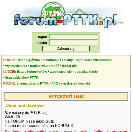
login:
hasło:
FORUM:
strona główna
•
informacje i zasady
•
najnowsze wiadomości
•
wyszukiwarka
•
napisz wiadomość
•
dodaj plik
LUDZIE:
lista użytkowników
•
zarejestruj się
•
odzyskaj hasło
•
lista oddziałów PTTK
RÓŻNE:
strona główna PTTK
•
FAQ
•
netykieta
•
kontakt
Krzysztof Guc
Dane podstawowe
Nie należę do PTTK.
:-(
Wiek:
40
Na FORUM piszę jako:
Gutz
Liczba moich wiadomości na FORUM:
0
Do tego użytkownika można wysłać maila. Tylko zalogowani