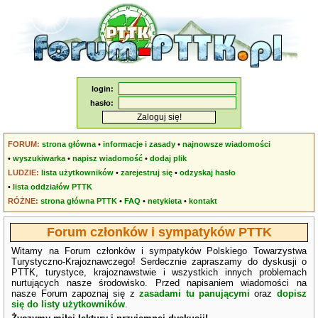
login:
hasło:
FORUM:
strona główna
•
informacje i zasady
•
najnowsze wiadomości
•
wyszukiwarka
•
napisz wiadomość
•
dodaj plik
LUDZIE:
lista użytkowników
•
zarejestruj się
•
odzyskaj hasło
•
lista oddziałów PTTK
RÓŻNE:
strona główna PTTK
•
FAQ
•
netykieta
•
kontakt
Forum członków i sympatyków PTTK
Witamy na Forum członków i sympatyków Polskiego Towarzystwa
Turystyczno-Krajoznawczego! Serdecznie zapraszamy do dyskusji o
PTTK, turystyce, krajoznawstwie i wszystkich innych problemach
nurtujących nasze środowisko. Przed napisaniem wiadomości na
nasze Forum zapoznaj się z
zasadami tu panującymi
oraz
dopisz
się do listy użytkowników
.