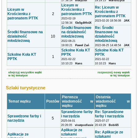
17:58:14
bialyzibi
19:29:13
Martuszyca
Liceum w
Re: Liceum w
Liceum w
Krościenku z
Krościenku z
Krościenku z
2
patronatem PTTK
patronatem PTTK
patronatem PTTK
2023-02-19
2023-02-20 18:56:08
JAK
12:56:34
f3e5g4Hh4X
Środki finansowe
Re: Środki
Środki finansowe na
na działalność
finansowe na
działalność
10
młodzieżową
działalność
młodzieżową
młodzieżową
2022-08-21
19:00:21
Paweł Zań
2022-08-25 14:48:54
JAK
Szkolne Koła KT
Szkolne Koła KT
Szkolne Koła KT
PPTK
PPTK
1
PPTK
2021-02-22
2021-02-22
10:10:23
Hans
10:10:23
Hans
obejrzyj wszystkie wątki
rozpocznij nowy wątek
w tej tematyce
w tej tematyce
Szlaki turystyczne
Pierwsza
Ostatnia
Temat wątku
Postów
wiadomość w
wiadomość w
wątku
wątku
Sprawdzone farby
Re: Sprawdzone
Sprawdzone farby i
i narzędzia
farby i narzędzia
5
narzędzia
2025-04-01
2025-07-27
20:26:05
vivatpodlasie
20:43:29
Bobi65
Aplikacje ze
Re: Aplikacje ze
Aplikacje ze
szlakami
szlakami