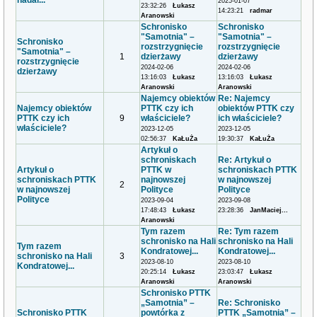
nadal...
2025-01-07
23:32:26
Łukasz
14:23:21
radmar
Aranowski
Schronisko
Schronisko
"Samotnia" –
"Samotnia" –
Schronisko
rozstrzygnięcie
rozstrzygnięcie
"Samotnia" –
1
dzierżawy
dzierżawy
rozstrzygnięcie
2024-02-06
2024-02-06
dzierżawy
13:16:03
Łukasz
13:16:03
Łukasz
Aranowski
Aranowski
Najemcy obiektów
Re: Najemcy
Najemcy obiektów
PTTK czy ich
obiektów PTTK czy
PTTK czy ich
9
właściciele?
ich właściciele?
właściciele?
2023-12-05
2023-12-05
02:56:37
KaŁuŻa
19:30:37
KaŁuŻa
Artykuł o
schroniskach
Re: Artykuł o
Artykuł o
PTTK w
schroniskach PTTK
schroniskach PTTK
najnowszej
w najnowszej
2
w najnowszej
Polityce
Polityce
Polityce
2023-09-04
2023-09-08
17:48:43
Łukasz
23:28:36
JanMaciej...
Aranowski
Tym razem
Re: Tym razem
schronisko na Hali
schronisko na Hali
Tym razem
Kondratowej...
Kondratowej...
schronisko na Hali
3
2023-08-10
2023-08-10
Kondratowej...
20:25:14
Łukasz
23:03:47
Łukasz
Aranowski
Aranowski
Schronisko PTTK
„Samotnia” –
Re: Schronisko
Schronisko PTTK
powtórka z
PTTK „Samotnia” –