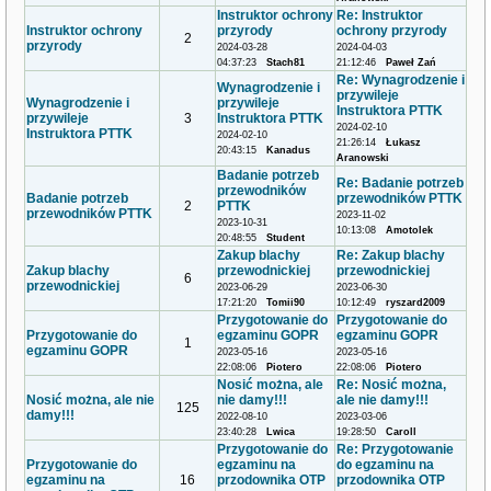
Instruktor ochrony
Re: Instruktor
Instruktor ochrony
przyrody
ochrony przyrody
2
przyrody
2024-03-28
2024-04-03
04:37:23
Stach81
21:12:46
Paweł Zań
Re: Wynagrodzenie i
Wynagrodzenie i
przywileje
Wynagrodzenie i
przywileje
Instruktora PTTK
przywileje
3
Instruktora PTTK
2024-02-10
Instruktora PTTK
2024-02-10
21:26:14
Łukasz
20:43:15
Kanadus
Aranowski
Badanie potrzeb
Re: Badanie potrzeb
przewodników
Badanie potrzeb
przewodników PTTK
2
PTTK
przewodników PTTK
2023-11-02
2023-10-31
10:13:08
Amotolek
20:48:55
Student
Zakup blachy
Re: Zakup blachy
Zakup blachy
przewodnickiej
przewodnickiej
6
przewodnickiej
2023-06-29
2023-06-30
17:21:20
Tomii90
10:12:49
ryszard2009
Przygotowanie do
Przygotowanie do
Przygotowanie do
egzaminu GOPR
egzaminu GOPR
1
egzaminu GOPR
2023-05-16
2023-05-16
22:08:06
Piotero
22:08:06
Piotero
Nosić można, ale
Re: Nosić można,
Nosić można, ale nie
nie damy!!!
ale nie damy!!!
125
damy!!!
2022-08-10
2023-03-06
23:40:28
Lwica
19:28:50
Caroll
Przygotowanie do
Re: Przygotowanie
Przygotowanie do
egzaminu na
do egzaminu na
egzaminu na
16
przodownika OTP
przodownika OTP