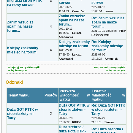
migracja stron PTTK
3
serwer
serwer
na nowy serwer
2021-06-27
2022-01-18
11:51:21
Paweł Zań
13:05:54
cezaar
Zanim wrzucisz
Re: Zanim wrzucisz
spam na nasze
Zanim wrzucisz
spam na nasze
forum...
spam na nasze
4
forum...
2021-10-13
forum...
2021-10-19 15:08:46
Piotr
15:35:07
Łukasz
Rościszewski
Aranowski
Kolejny znakomity
Re: Kolejny
miesiąc na forum
znakomity miesiąc
Kolejny znakomity
4
na forum
2021-05-31
miesiąc na forum
17:29:50
Łukasz
2021-07-06
Aranowski
17:18:24
Amotolek
obejrzyj wszystkie wątki
rozpocznij nowy wątek
w tej tematyce
w tej tematyce
Odznaki
Pierwsza
Ostatnia
Temat wątku
Postów
wiadomość w
wiadomość w
wątku
wątku
Duża GOT PTTK w
Re: Duża GOT PTTK
Duża GOT PTTK w
stopniu złotym -
w stopniu złotym -
stopniu złotym -
2
Tatry
Tatry
Tatry
2026-07-28
2026-07-29
07:56:22
RKK56
21:16:11
Stonka
Duża srebrna /
Re: Duża srebrna /
duża złota OTP -