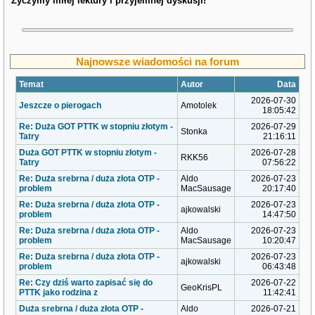
Życzymy miłej lektury i przyjemnej dyskusji!
Najnowsze wiadomości na forum
Temat
Autor
Data
2026-07-30
Jeszcze o pierogach
Amotolek
18:05:42
Re: Duża GOT PTTK w stopniu złotym -
2026-07-29
Stonka
Tatry
21:16:11
Duża GOT PTTK w stopniu złotym -
2026-07-28
RKK56
Tatry
07:56:22
Re: Duża srebrna / duża złota OTP -
Aldo
2026-07-23
problem
MacSausage
20:17:40
Re: Duża srebrna / duża złota OTP -
2026-07-23
ajkowalski
problem
14:47:50
Re: Duża srebrna / duża złota OTP -
Aldo
2026-07-23
problem
MacSausage
10:20:47
Re: Duża srebrna / duża złota OTP -
2026-07-23
ajkowalski
problem
06:43:48
Re: Czy dziś warto zapisać się do
2026-07-22
GeoKrisPL
PTTK jako rodzina z
11:42:41
Duża srebrna / duża złota OTP -
Aldo
2026-07-21