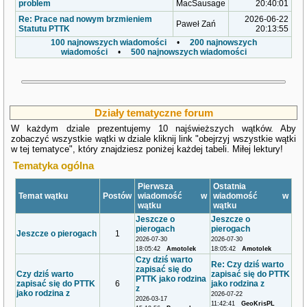
problem
MacSausage
20:40:01
Re: Prace nad nowym brzmieniem
2026-06-22
Paweł Zań
Statutu PTTK
20:13:55
100 najnowszych wiadomości
•
200 najnowszych
wiadomości
•
500 najnowszych wiadomości
Działy tematyczne forum
W każdym dziale prezentujemy 10 najświeższych wątków. Aby
zobaczyć wszystkie wątki w dziale kliknij link "obejrzyj wszystkie wątki
w tej tematyce", który znajdziesz poniżej każdej tabeli. Miłej lektury!
Tematyka ogólna
Pierwsza
Ostatnia
Temat wątku
Postów
wiadomość w
wiadomość w
wątku
wątku
Jeszcze o
Jeszcze o
pierogach
pierogach
Jeszcze o pierogach
1
2026-07-30
2026-07-30
18:05:42
Amotolek
18:05:42
Amotolek
Czy dziś warto
Re: Czy dziś warto
zapisać się do
Czy dziś warto
zapisać się do PTTK
PTTK jako rodzina
zapisać się do PTTK
6
jako rodzina z
z
jako rodzina z
2026-07-22
2026-03-17
11:42:41
GeoKrisPL