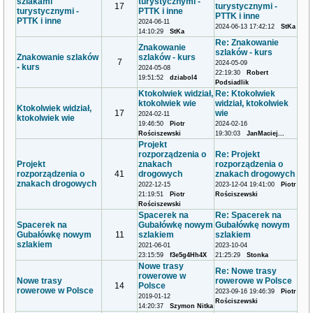
szlakami
turystycznymi -
17
turystycznymi -
turystycznymi -
PTTK i inne
PTTK i inne
PTTK i inne
2024-06-11
2024-06-13 17:42:12
StKa
14:10:29
StKa
Re: Znakowanie
Znakowanie
szlaków - kurs
Znakowanie szlaków
szlaków - kurs
7
2024-05-09
- kurs
2024-05-08
22:19:30
Robert
19:51:52
dziabol4
Podsiadlik
Ktokolwiek widział,
Re: Ktokolwiek
ktokolwiek wie
widział, ktokolwiek
Ktokolwiek widział,
17
wie
2024-02-11
ktokolwiek wie
19:46:50
Piotr
2024-02-16
Rościszewski
19:30:03
JanMaciej...
Projekt
rozporządzenia o
Re: Projekt
Projekt
znakach
rozporządzenia o
rozporządzenia o
41
drogowych
znakach drogowych
znakach drogowych
2022-12-15
2023-12-04 19:41:00
Piotr
21:19:51
Piotr
Rościszewski
Rościszewski
Spacerek na
Re: Spacerek na
Spacerek na
Gubałówkę nowym
Gubałówkę nowym
Gubałówkę nowym
11
szlakiem
szlakiem
szlakiem
2021-06-01
2023-10-04
23:15:59
f3e5g4Hh4X
21:25:29
Stonka
Nowe trasy
Re: Nowe trasy
rowerowe w
Nowe trasy
rowerowe w Polsce
14
Polsce
rowerowe w Polsce
2023-09-16 19:46:39
Piotr
2019-01-12
Rościszewski
14:20:37
Szymon Nitka