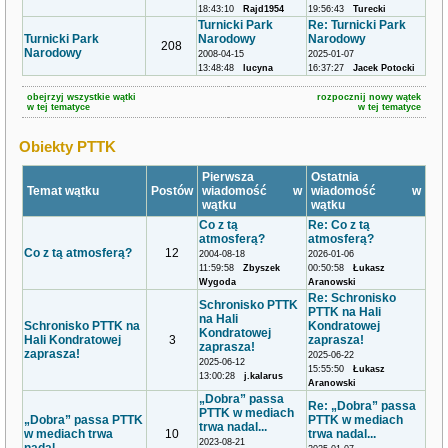
18:43:10
Rajd1954
19:56:43
Turecki
Turnicki Park
Re: Turnicki Park
Turnicki Park
Narodowy
Narodowy
208
Narodowy
2008-04-15
2025-01-07
13:48:48
lucyna
16:37:27
Jacek Potocki
obejrzyj wszystkie wątki
rozpocznij nowy wątek
w tej tematyce
w tej tematyce
Obiekty PTTK
Pierwsza
Ostatnia
Temat wątku
Postów
wiadomość w
wiadomość w
wątku
wątku
Co z tą
Re: Co z tą
atmosferą?
atmosferą?
Co z tą atmosferą?
12
2004-08-18
2026-01-06
11:59:58
Zbyszek
00:50:58
Łukasz
Wygoda
Aranowski
Re: Schronisko
Schronisko PTTK
PTTK na Hali
na Hali
Schronisko PTTK na
Kondratowej
Kondratowej
Hali Kondratowej
3
zaprasza!
zaprasza!
zaprasza!
2025-06-22
2025-06-12
15:55:50
Łukasz
13:00:28
j.kalarus
Aranowski
„Dobra” passa
Re: „Dobra” passa
PTTK w mediach
„Dobra” passa PTTK
PTTK w mediach
trwa nadal...
w mediach trwa
10
trwa nadal...
2023-08-21