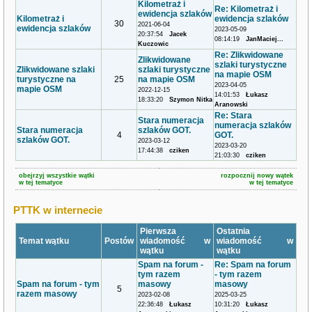
Kilometraż i
Re: Kilometraż i
ewidencja szlaków
Kilometraż i
ewidencja szlaków
30
2021-06-04
ewidencja szlaków
2023-05-09
20:37:54
Jacek
08:14:19
JanMaciej...
Kuczowic
Re: Zlikwidowane
Zlikwidowane
szlaki turystyczne
Zlikwidowane szlaki
szlaki turystyczne
na mapie OSM
turystyczne na
25
na mapie OSM
2023-04-05
mapie OSM
2022-12-15
14:01:53
Łukasz
18:33:20
Szymon Nitka
Aranowski
Re: Stara
Stara numeracja
numeracja szlaków
Stara numeracja
szlaków GOT.
4
GOT.
szlaków GOT.
2023-03-12
2023-03-20
17:44:38
cziken
21:03:30
cziken
obejrzyj wszystkie wątki
rozpocznij nowy wątek
w tej tematyce
w tej tematyce
PTTK w internecie
Pierwsza
Ostatnia
Temat wątku
Postów
wiadomość w
wiadomość w
wątku
wątku
Spam na forum -
Re: Spam na forum
tym razem
- tym razem
Spam na forum - tym
masowy
masowy
5
razem masowy
2023-02-08
2025-03-25
22:36:48
Łukasz
10:31:20
Łukasz