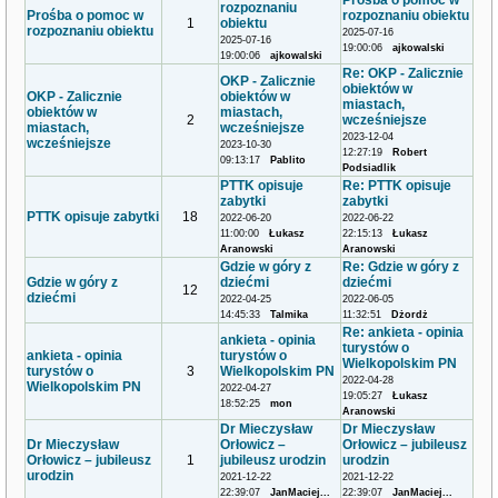
Prośba o pomoc w
rozpoznaniu
Prośba o pomoc w
rozpoznaniu obiektu
1
obiektu
rozpoznaniu obiektu
2025-07-16
2025-07-16
19:00:06
ajkowalski
19:00:06
ajkowalski
Re: OKP - Zalicznie
OKP - Zalicznie
obiektów w
OKP - Zalicznie
obiektów w
miastach,
obiektów w
miastach,
2
wcześniejsze
miastach,
wcześniejsze
2023-12-04
wcześniejsze
2023-10-30
12:27:19
Robert
09:13:17
Pablito
Podsiadlik
PTTK opisuje
Re: PTTK opisuje
zabytki
zabytki
PTTK opisuje zabytki
18
2022-06-20
2022-06-22
11:00:00
Łukasz
22:15:13
Łukasz
Aranowski
Aranowski
Gdzie w góry z
Re: Gdzie w góry z
Gdzie w góry z
dziećmi
dziećmi
12
dziećmi
2022-04-25
2022-06-05
14:45:33
Talmika
11:32:51
Dżordż
Re: ankieta - opinia
ankieta - opinia
turystów o
ankieta - opinia
turystów o
Wielkopolskim PN
turystów o
3
Wielkopolskim PN
2022-04-28
Wielkopolskim PN
2022-04-27
19:05:27
Łukasz
18:52:25
mon
Aranowski
Dr Mieczysław
Dr Mieczysław
Dr Mieczysław
Orłowicz –
Orłowicz – jubileusz
Orłowicz – jubileusz
1
jubileusz urodzin
urodzin
urodzin
2021-12-22
2021-12-22
22:39:07
JanMaciej...
22:39:07
JanMaciej...