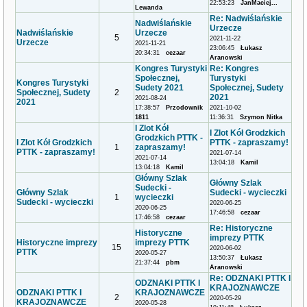
22:53:23
JanMaciej...
Lewanda
Re: Nadwiślańskie
Nadwiślańskie
Urzecze
Nadwiślańskie
Urzecze
5
2021-11-22
Urzecze
2021-11-21
23:06:45
Łukasz
20:34:31
cezaar
Aranowski
Kongres Turystyki
Re: Kongres
Społecznej,
Turystyki
Kongres Turystyki
Sudety 2021
Społecznej, Sudety
Społecznej, Sudety
2
2021
2021-08-24
2021
17:38:57
Przodownik
2021-10-02
1811
11:36:31
Szymon Nitka
I Zlot Kół
I Zlot Kół Grodzkich
Grodzkich PTTK -
I Zlot Kół Grodzkich
PTTK - zapraszamy!
1
zapraszamy!
PTTK - zapraszamy!
2021-07-14
2021-07-14
13:04:18
Kamil
13:04:18
Kamil
Główny Szlak
Główny Szlak
Sudecki -
Główny Szlak
Sudecki - wycieczki
1
wycieczki
Sudecki - wycieczki
2020-06-25
2020-06-25
17:46:58
cezaar
17:46:58
cezaar
Re: Historyczne
Historyczne
imprezy PTTK
Historyczne imprezy
imprezy PTTK
15
2020-06-02
PTTK
2020-05-27
13:50:37
Łukasz
21:37:44
pbm
Aranowski
Re: ODZNAKI PTTK I
ODZNAKI PTTK I
KRAJOZNAWCZE
ODZNAKI PTTK I
KRAJOZNAWCZE
2
2020-05-29
KRAJOZNAWCZE
2020-05-28