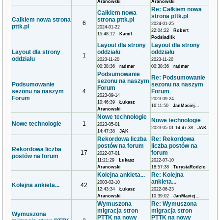
Aranowski
Aranowski
Re: Całkiem nowa
Całkiem nowa
strona pttk.pl
Całkiem nowa strona
strona pttk.pl
6
2024-01-25
pttk.pl
2024-01-22
22:04:22
Robert
15:48:12
Kamil
Podsiadlik
Layout dla strony
Layout dla strony
Layout dla strony
oddziału
oddziału
1
oddziału
2023-11-20
2023-11-20
00:38:36
radmar
00:38:36
radmar
Podsumowanie
Re: Podsumowanie
sezonu na naszym
Podsumowanie
sezonu na naszym
Forum
sezonu na naszym
4
Forum
2023-09-14
Forum
2023-09-24
10:46:39
Łukasz
16:11:50
JanMaciej...
Aranowski
Nowe technologie
Nowe technologie
Nowe technologie
1
2023-05-01
2023-05-01 14:47:38
JAK
14:47:38
JAK
Rekordowa liczba
Re: Rekordowa
postów na forum
liczba postów na
Rekordowa liczba
17
forum
2022-07-01
postów na forum
11:21:29
Łukasz
2022-07-10
Aranowski
18:57:38
TurystaRodzio
Kolejna ankieta...
Re: Kolejna
ankieta...
2003-02-10
Kolejna ankieta...
42
12:43:34
Łukasz
2022-06-23
Aranowski
10:39:02
JanMaciej...
Wymuszona
Re: Wymuszona
migracja stron
migracja stron
Wymuszona
PTTK na nowy
PTTK na nowy