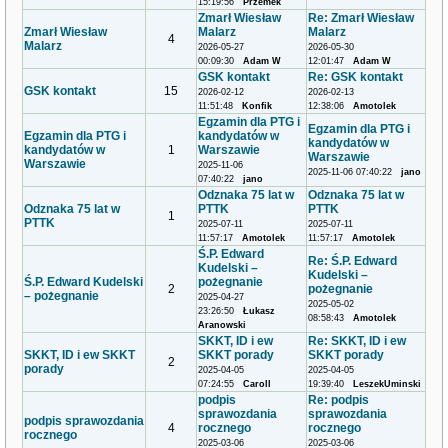
15:19:56
Przemek
Zmarł Wiesław
Re: Zmarł Wiesław
Zmarł Wiesław
Malarz
Malarz
4
Malarz
2026-05-27
2026-05-30
00:09:30
Adam W
12:01:47
Adam W
GSK kontakt
Re: GSK kontakt
GSK kontakt
15
2026-02-12
2026-02-13
11:51:48
Konfik
12:38:06
Amotolek
Egzamin dla PTG i
Egzamin dla PTG i
Egzamin dla PTG i
kandydatów w
kandydatów w
kandydatów w
1
Warszawie
Warszawie
Warszawie
2025-11-06
2025-11-06 07:40:22
jano
07:40:22
jano
Odznaka 75 lat w
Odznaka 75 lat w
Odznaka 75 lat w
PTTK
PTTK
1
PTTK
2025-07-11
2025-07-11
11:57:17
Amotolek
11:57:17
Amotolek
Ś.P. Edward
Re: Ś.P. Edward
Kudelski –
Kudelski –
Ś.P. Edward Kudelski
pożegnanie
2
pożegnanie
– pożegnanie
2025-04-27
2025-05-02
23:26:50
Łukasz
08:58:43
Amotolek
Aranowski
SKKT, ID i ew
Re: SKKT, ID i ew
SKKT, ID i ew SKKT
SKKT porady
SKKT porady
2
porady
2025-04-05
2025-04-05
07:24:55
Caroll
19:39:40
LeszekUminski
podpis
Re: podpis
sprawozdania
sprawozdania
podpis sprawozdania
4
rocznego
rocznego
rocznego
2025-03-06
2025-03-06