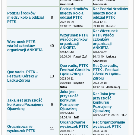
22:33:34
Łukasz
11:11:49
Łukasz
Aranowski
Aranowski
Podział środków
Re: Podział środków
Podział środków
między koło a
między koło a
między koło a oddział
8
oddział PTTK
oddział PTTK
PTTK
2022-10-09
2024-12-31
13:18:32
143624
09:18:19
Kostur
Re: Wizerunek
Wizerunek PTTK
PTTK wśród
wśród członków
członków
Wizerunek PTTK
organizacji
organizacji
wśród członków
40
ANKIETA
ANKIETA
organizacji ANKIETA
2024-01-10
2024-06-02
16:59:00
Paweł Zań
16:43:40
Łukasz
Aranowski
Quo vadis, PTTK -
Re: Quo vadis,
Festiwal Górski w
PTTK - Festiwal
Quo vadis, PTTK -
Lądku-Zdroju
Górski w Lądku-
Festiwal Górski w
13
Zdroju
2023-09-11
Lądku-Zdroju
10:36:18
Szymon
2023-09-18
Nitka
13:42:23
JanMaciej...
Jaka jest
Re: Jaka jest
przyszłość
przyszłość
Jaka jest przyszłość
konkursu
konkursu
konkursu Poznajemy
6
Poznajemy
Poznajemy
Ojcowiznę
Ojcowiznę
Ojcowiznę
2023-04-16
2023-04-17 21:06:13
JAK
14:54:49
JAK
Organizowanie
Re: Organizowanie
Organizowanie
wycieczek PTTK
wycieczek PTTK
11
wycieczek PTTK
2006-10-07
2023-04-08