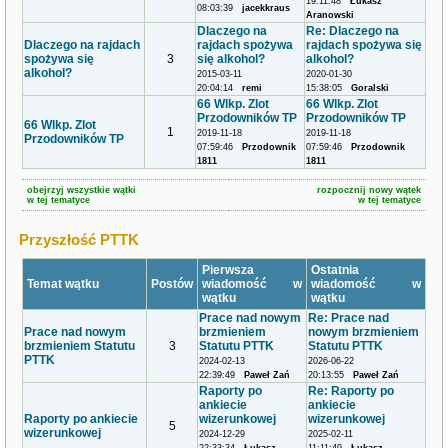
19:11:48
Łukasz
08:03:39
jacekkraus
Aranowski
Dlaczego na
Re: Dlaczego na
Dlaczego na rajdach
rajdach spożywa
rajdach spożywa się
spożywa się
3
się alkohol?
alkohol?
alkohol?
2015-03-11
2020-01-30
20:04:14
remi
15:38:05
Goralski
66 Wlkp. Zlot
66 Wlkp. Zlot
Przodowników TP
Przodowników TP
66 Wlkp. Zlot
1
2019-11-18
2019-11-18
Przodowników TP
07:59:46
Przodownik
07:59:46
Przodownik
1811
1811
obejrzyj wszystkie wątki
rozpocznij nowy wątek
w tej tematyce
w tej tematyce
Przyszłość PTTK
Pierwsza
Ostatnia
Temat wątku
Postów
wiadomość w
wiadomość w
wątku
wątku
Prace nad nowym
Re: Prace nad
Prace nad nowym
brzmieniem
nowym brzmieniem
brzmieniem Statutu
3
Statutu PTTK
Statutu PTTK
PTTK
2024-02-13
2026-06-22
22:39:49
Paweł Zań
20:13:55
Paweł Zań
Raporty po
Re: Raporty po
ankiecie
ankiecie
Raporty po ankiecie
wizerunkowej
wizerunkowej
5
wizerunkowej
2024-12-29
2025-02-11