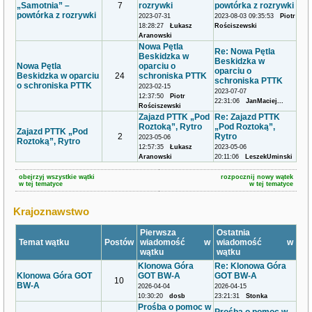
„Samotnia” –
7
rozrywki
powtórka z rozrywki
powtórka z rozrywki
2023-07-31
2023-08-03 09:35:53
Piotr
18:28:27
Łukasz
Rościszewski
Aranowski
Nowa Pętla
Re: Nowa Pętla
Beskidzka w
Beskidzka w
Nowa Pętla
oparciu o
oparciu o
Beskidzka w oparciu
24
schroniska PTTK
schroniska PTTK
o schroniska PTTK
2023-02-15
2023-07-07
12:37:50
Piotr
22:31:06
JanMaciej...
Rościszewski
Zajazd PTTK „Pod
Re: Zajazd PTTK
Roztoką”, Rytro
„Pod Roztoką”,
Zajazd PTTK „Pod
2
Rytro
2023-05-06
Roztoką”, Rytro
12:57:35
Łukasz
2023-05-06
Aranowski
20:11:06
LeszekUminski
obejrzyj wszystkie wątki
rozpocznij nowy wątek
w tej tematyce
w tej tematyce
Krajoznawstwo
Pierwsza
Ostatnia
Temat wątku
Postów
wiadomość w
wiadomość w
wątku
wątku
Klonowa Góra
Re: Klonowa Góra
Klonowa Góra GOT
GOT BW-A
GOT BW-A
10
BW-A
2026-04-04
2026-04-15
10:30:20
dosb
23:21:31
Stonka
Prośba o pomoc w