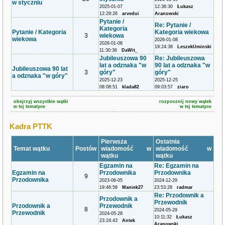
w styczniu
2025-01-07
12:36:30
Łukasz
12:29:26
arvedui
Aranowski
Pytanie /
Re: Pytanie /
Kategoria
Pytanie / Kategoria
Kategoria wiekowa
3
wiekowa
wiekowa
2026-01-08
2026-01-08
19:24:38
LeszekUminski
11:30:36
DaWit_
Jubileuszowa 90
Re: Jubileuszowa
lat a odznaka "w
90 lat a odznaka "w
Jubileuszowa 90 lat
3
góry"
góry"
a odznaka "w góry"
2025-12-23
2025-12-25
08:08:51
klada82
09:03:57
ziaro
obejrzyj wszystkie wątki
rozpocznij nowy wątek
w tej tematyce
w tej tematyce
Kadra PTTK
Pierwsza
Ostatnia
Temat wątku
Postów
wiadomość w
wiadomość w
wątku
wątku
Egzamin na
Re: Egzamin na
Egzamin na
Przodownika
Przodownika
9
Przodownika
2023-06-05
2024-12-29
19:46:58
Maniek27
23:53:28
radmar
Re: Przodownik a
Przodownik a
Przewodnik
Przodownik a
Przewodnik
8
2024-05-29
Przewodnik
2024-05-28
10:11:32
Łukasz
23:24:43
Antek
Aranowski