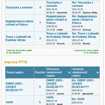
Turystyka z
Re: Turystyka z
sensem
sensem
Turystyka z sensem
4
2021-02-22
2021-10-02
08:38:35
Amotolek
09:20:45
Szymon Nitka
Najpiękniejsze
Re: Najpiękniejsze
wieże ciśnień w
wieże ciśnień w
Najpiękniejsze wieże
7
Polsce
Polsce
ciśnień w Polsce
2020-05-31
2021-09-20
15:13:38
trafas
09:41:18
bulczyn
Trasa z Lubawki
Re: Trasa z Lubawki
Trasa z Lubawki do
do Kudowy Zdroju
do Kudowy Zdroju
2
Kudowy Zdroju
2021-07-21
2021-07-29
10:01:53
Dżordż
23:42:59
Stonka
obejrzyj wszystkie wątki
rozpocznij nowy wątek
w tej tematyce
w tej tematyce
Imprezy PTTK
Pierwsza
Ostatnia
Temat wątku
Postów
wiadomość w
wiadomość w
wątku
wątku
OWRP 2005 -
Re: OWRP 2005 -
OWRP 2005 -
JAKIEŚ
JAKIEŚ
JAKIEŚ
5
ZDJĘCIA???
ZDJĘCIA???
ZDJĘCIA???
2006-01-18
2025-08-21
14:20:37
omerta
22:08:36
ajkowalski
YAPA
Re: YAPA
2006-07-19
YAPA
5
2023-03-10
06:23:55
Jacek