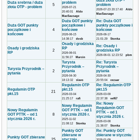
duża złota OTP -
Duża srebrna / duża
problem
5
problem
złota OTP - problem
2026-07-21
2026-07-23 20:17:40
Aldo
20:40:01
Aldo
MacSausage
MacSausage
Duża GOT punkty
Re: Duża GOT
Duża GOT punkty
początkowe i
punkty początkowe i
początkowe i
4
końcowe
końcowe
końcowe
2026-06-15
2026-06-17
14:38:17
dosb
21:01:29
Stonka
Osady i grodziska
Re: Osady i
Osady i grodziska
RP
2
grodziska RP
RP
2026-06-01
2026-06-01 12:23:52
pbm
11:56:27
Marcin
Turysta
Re: Turysta
Przyrodnik –
Przyrodnik –
Turysta Przyrodnik –
2
pytania
pytania
pytania
2026-04-30
2026-04-30
18:13:32
slavo
20:55:04
cezaar
Regulamin OTP
Re: Regulamin OTP
Regulamin OTP
pkt.15
pkt.15
21
pkt.15
2026-03-04
2026-03-09
21:25:17
rafi
22:37:38
vef67
Re: Nowy
Nowy Regulamin
Regulamin GOT
Nowy Regulamin
GOT PTTK – od 1
PTTK – od 1
GOT PTTK – od 1
8
stycznia 2026 r.
stycznia 2026 r.
stycznia 2026 r.
2025-11-02
2026-03-08
21:08:12
Stonka
21:38:07
Stonka
Punkty GOT
Re: Punkty GOT
zbierane w
zbierane w styczniu
Punkty GOT zbierane
25
styczniu
2026-01-09