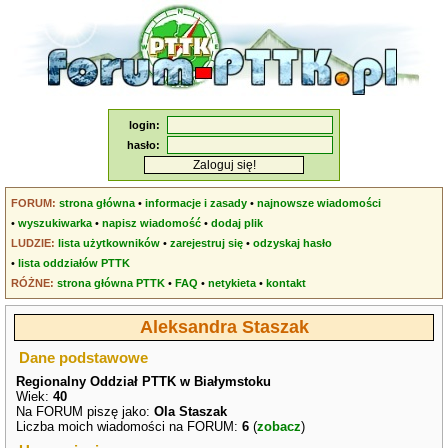
login:
hasło:
FORUM:
strona główna
•
informacje i zasady
•
najnowsze wiadomości
•
wyszukiwarka
•
napisz wiadomość
•
dodaj plik
LUDZIE:
lista użytkowników
•
zarejestruj się
•
odzyskaj hasło
•
lista oddziałów PTTK
RÓŻNE:
strona główna PTTK
•
FAQ
•
netykieta
•
kontakt
Aleksandra Staszak
Dane podstawowe
Regionalny Oddział PTTK w Białymstoku
Wiek:
40
Na FORUM piszę jako:
Ola Staszak
Liczba moich wiadomości na FORUM:
6
(
zobacz
)