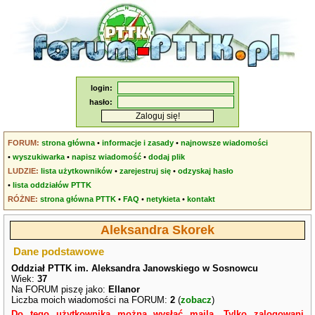
login:
hasło:
FORUM:
strona główna
•
informacje i zasady
•
najnowsze wiadomości
•
wyszukiwarka
•
napisz wiadomość
•
dodaj plik
LUDZIE:
lista użytkowników
•
zarejestruj się
•
odzyskaj hasło
•
lista oddziałów PTTK
RÓŻNE:
strona główna PTTK
•
FAQ
•
netykieta
•
kontakt
Aleksandra Skorek
Dane podstawowe
Oddział PTTK im. Aleksandra Janowskiego w Sosnowcu
Wiek:
37
Na FORUM piszę jako:
Ellanor
Liczba moich wiadomości na FORUM:
2
(
zobacz
)
Do tego użytkownika można wysłać maila. Tylko zalogowani