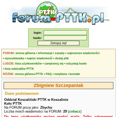
login:
hasło:
FORUM:
strona główna
•
informacje i zasady
•
najnowsze wiadomości
•
wyszukiwarka
•
napisz wiadomość
•
dodaj plik
LUDZIE:
lista użytkowników
•
zarejestruj się
•
odzyskaj hasło
•
lista oddziałów PTTK
RÓŻNE:
strona główna PTTK
•
FAQ
•
netykieta
•
kontakt
Zbigniew Szczepaniak
Dane podstawowe
Oddział Koszaliński PTTK w Koszalinie
Koło PTTK
Na FORUM piszę jako:
Zbychu
Liczba moich wiadomości na FORUM:
29
(
zobacz
)
Do tego użytkownika można wysłać maila. Tylko zalogowani