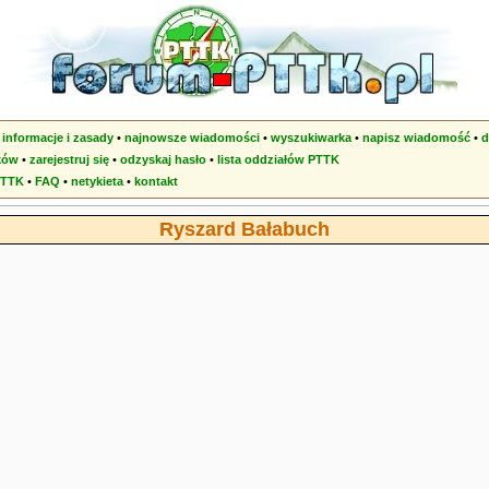
•
informacje i zasady
•
najnowsze wiadomości
•
wyszukiwarka
•
napisz wiadomość
•
d
ków
•
zarejestruj się
•
odzyskaj hasło
•
lista oddziałów PTTK
PTTK
•
FAQ
•
netykieta
•
kontakt
Ryszard Bałabuch