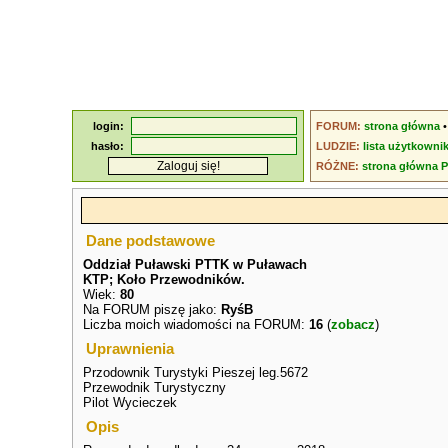
login:
FORUM:
strona główna
hasło:
LUDZIE:
lista użytkowni
RÓŻNE:
strona główna 
Dane podstawowe
Oddział Puławski PTTK w Puławach
KTP; Koło Przewodników.
Wiek:
80
Na FORUM piszę jako:
RyśB
Liczba moich wiadomości na FORUM:
16
(
zobacz
)
Uprawnienia
Przodownik Turystyki Pieszej leg.5672
Przewodnik Turystyczny
Pilot Wycieczek
Opis