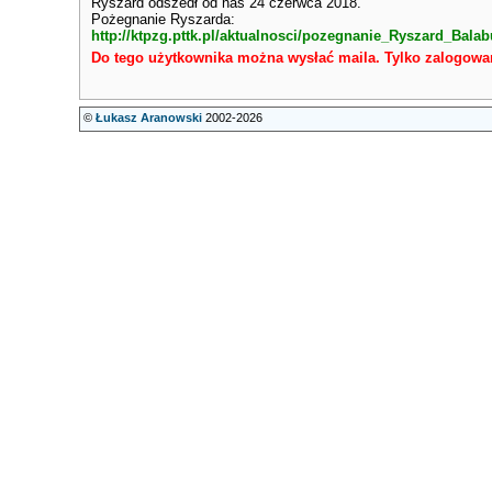
Ryszard odszedł od nas 24 czerwca 2018.
Pożegnanie Ryszarda:
http://ktpzg.pttk.pl/aktualnosci/pozegnanie_Ryszard_Bala
Do tego użytkownika można wysłać maila. Tylko zalogowa
©
Łukasz Aranowski
2002-2026