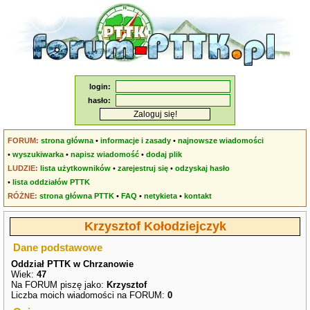
login:
hasło:
FORUM:
strona główna
•
informacje i zasady
•
najnowsze wiadomości
•
wyszukiwarka
•
napisz wiadomość
•
dodaj plik
LUDZIE:
lista użytkowników
•
zarejestruj się
•
odzyskaj hasło
•
lista oddziałów PTTK
RÓŻNE:
strona główna PTTK
•
FAQ
•
netykieta
•
kontakt
Krzysztof Kołodziejczyk
Dane podstawowe
Oddział PTTK w Chrzanowie
Wiek:
47
Na FORUM piszę jako:
Krzysztof
Liczba moich wiadomości na FORUM:
0