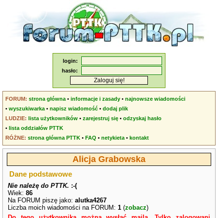
login:
hasło:
FORUM:
strona główna
•
informacje i zasady
•
najnowsze wiadomości
•
wyszukiwarka
•
napisz wiadomość
•
dodaj plik
LUDZIE:
lista użytkowników
•
zarejestruj się
•
odzyskaj hasło
•
lista oddziałów PTTK
RÓŻNE:
strona główna PTTK
•
FAQ
•
netykieta
•
kontakt
Alicja Grabowska
Dane podstawowe
Nie należę do PTTK.
:-(
Wiek:
86
Na FORUM piszę jako:
alutka4267
Liczba moich wiadomości na FORUM:
1
(
zobacz
)
Do tego użytkownika można wysłać maila. Tylko zalogowani