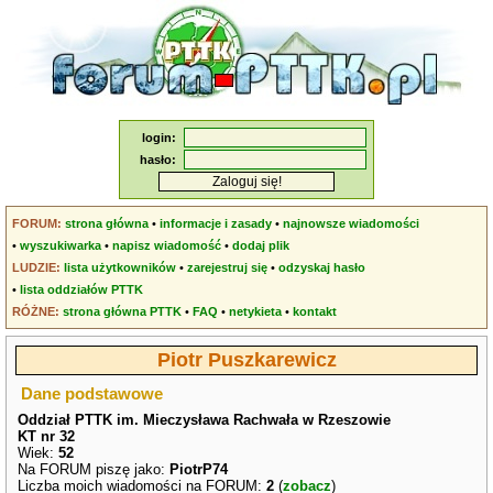
login:
hasło:
FORUM:
strona główna
•
informacje i zasady
•
najnowsze wiadomości
•
wyszukiwarka
•
napisz wiadomość
•
dodaj plik
LUDZIE:
lista użytkowników
•
zarejestruj się
•
odzyskaj hasło
•
lista oddziałów PTTK
RÓŻNE:
strona główna PTTK
•
FAQ
•
netykieta
•
kontakt
Piotr Puszkarewicz
Dane podstawowe
Oddział PTTK im. Mieczysława Rachwała w Rzeszowie
KT nr 32
Wiek:
52
Na FORUM piszę jako:
PiotrP74
Liczba moich wiadomości na FORUM:
2
(
zobacz
)