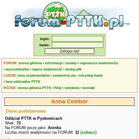
login:
hasło:
FORUM:
strona główna
•
informacje i zasady
•
najnowsze wiadomości
•
wyszukiwarka
•
napisz wiadomość
•
dodaj plik
LUDZIE:
lista użytkowników
•
zarejestruj się
•
odzyskaj hasło
•
lista oddziałów PTTK
RÓŻNE:
strona główna PTTK
•
FAQ
•
netykieta
•
kontakt
Anna Cembor
Dane podstawowe
Oddział PTTK w Pyskowicach
Wiek:
72
Na FORUM piszę jako:
Aninka
Liczba moich wiadomości na FORUM:
11
(
zobacz
)