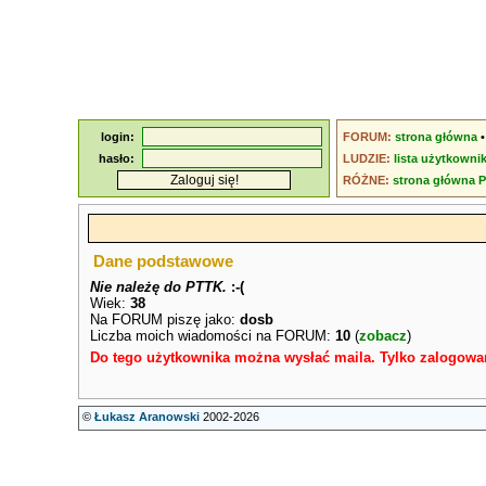
login:
FORUM:
strona główna
hasło:
LUDZIE:
lista użytkowni
RÓŻNE:
strona główna 
Dane podstawowe
Nie należę do PTTK.
:-(
Wiek:
38
Na FORUM piszę jako:
dosb
Liczba moich wiadomości na FORUM:
10
(
zobacz
)
Do tego użytkownika można wysłać maila. Tylko zalogowa
©
Łukasz Aranowski
2002-2026