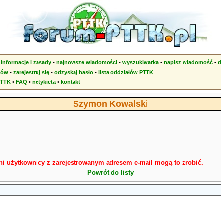
•
informacje i zasady
•
najnowsze wiadomości
•
wyszukiwarka
•
napisz wiadomość
•
d
ków
•
zarejestruj się
•
odzyskaj hasło
•
lista oddziałów PTTK
PTTK
•
FAQ
•
netykieta
•
kontakt
Szymon Kowalski
ni użytkownicy z zarejestrowanym adresem e-mail mogą to zrobić.
Powrót do listy