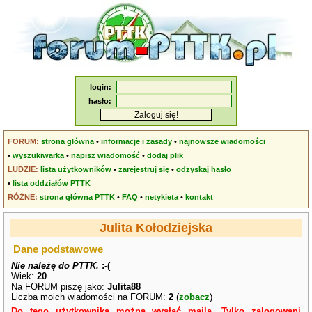
login:
hasło:
FORUM:
strona główna
•
informacje i zasady
•
najnowsze wiadomości
•
wyszukiwarka
•
napisz wiadomość
•
dodaj plik
LUDZIE:
lista użytkowników
•
zarejestruj się
•
odzyskaj hasło
•
lista oddziałów PTTK
RÓŻNE:
strona główna PTTK
•
FAQ
•
netykieta
•
kontakt
Julita Kołodziejska
Dane podstawowe
Nie należę do PTTK.
:-(
Wiek:
20
Na FORUM piszę jako:
Julita88
Liczba moich wiadomości na FORUM:
2
(
zobacz
)
Do tego użytkownika można wysłać maila. Tylko zalogowani