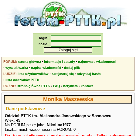
login:
hasło:
FORUM:
strona główna
•
informacje i zasady
•
najnowsze wiadomości
•
wyszukiwarka
•
napisz wiadomość
•
dodaj plik
LUDZIE:
lista użytkowników
•
zarejestruj się
•
odzyskaj hasło
•
lista oddziałów PTTK
RÓŻNE:
strona główna PTTK
•
FAQ
•
netykieta
•
kontakt
Monika Maszewska
Dane podstawowe
Oddział PTTK im. Aleksandra Janowskiego w Sosnowcu
Wiek:
49
Na FORUM piszę jako:
Nikolina1977
Liczba moich wiadomości na FORUM:
0
Do tego użytkownika można wysłać maila. Tylko zalogowani