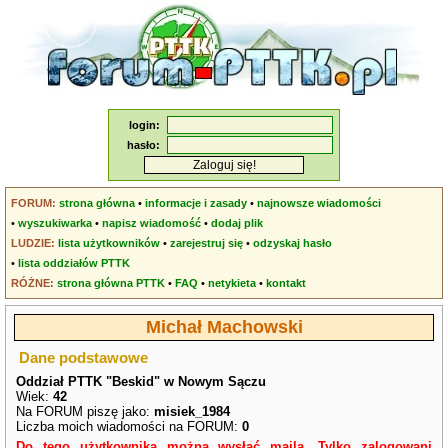
login:
hasło:
FORUM:
strona główna
•
informacje i zasady
•
najnowsze wiadomości
•
wyszukiwarka
•
napisz wiadomość
•
dodaj plik
LUDZIE:
lista użytkowników
•
zarejestruj się
•
odzyskaj hasło
•
lista oddziałów PTTK
RÓŻNE:
strona główna PTTK
•
FAQ
•
netykieta
•
kontakt
Michał Machowski
Dane podstawowe
Oddział PTTK "Beskid" w Nowym Sączu
Wiek:
42
Na FORUM piszę jako:
misiek_1984
Liczba moich wiadomości na FORUM:
0
Do tego użytkownika można wysłać maila. Tylko zalogowani