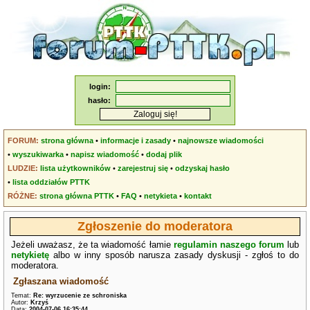
login:
hasło:
FORUM:
strona główna
•
informacje i zasady
•
najnowsze wiadomości
•
wyszukiwarka
•
napisz wiadomość
•
dodaj plik
LUDZIE:
lista użytkowników
•
zarejestruj się
•
odzyskaj hasło
•
lista oddziałów PTTK
RÓŻNE:
strona główna PTTK
•
FAQ
•
netykieta
•
kontakt
Zgłoszenie do moderatora
Jeżeli uważasz, że ta wiadomość łamie
regulamin naszego forum
lub
netykietę
albo w inny sposób narusza zasady dyskusji - zgłoś to do
moderatora.
Zgłaszana wiadomość
Temat:
Re: wyrzucenie ze schroniska
Autor:
Krzyś
Data:
2004-07-06 16:35:44