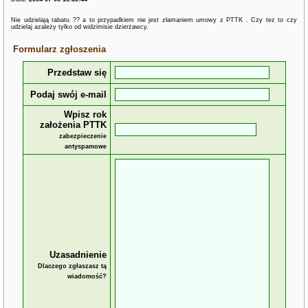
Nie udzielają rabatu ?? a to przypadkiem nie jest złamaniem umowy z PTTK . Czy tez to czy
udzielaj azależy tylko od widzimisie dzierżawcy.
Formularz zgłoszenia
Przedstaw się
Podaj swój e-mail
Wpisz rok
założenia PTTK
zabezpieczenie
antyspamowe
Uzasadnienie
Dlaczego zgłaszasz tą
wiadomość?