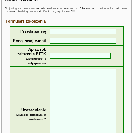
Od jakiegos czasu szukam jakis konkretow na ww. temat. CZy ktos moze mi opeslac jakis adres
na ktorym bedzi np. regulamin i/lub/ trasy wycieczek ?!!!
Formularz zgłoszenia
Przedstaw się
Podaj swój e-mail
Wpisz rok
założenia PTTK
zabezpieczenie
antyspamowe
Uzasadnienie
Dlaczego zgłaszasz tą
wiadomość?