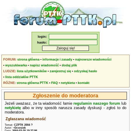
login:
hasło:
FORUM:
strona główna
•
informacje i zasady
•
najnowsze wiadomości
•
wyszukiwarka
•
napisz wiadomość
•
dodaj plik
LUDZIE:
lista użytkowników
•
zarejestruj się
•
odzyskaj hasło
•
lista oddziałów PTTK
RÓŻNE:
strona główna PTTK
•
FAQ
•
netykieta
•
kontakt
Zgłoszenie do moderatora
Jeżeli uważasz, że ta wiadomość łamie
regulamin naszego forum
lub
netykietę
albo w inny sposób narusza zasady dyskusji - zgłoś to do
moderatora.
Zgłaszana wiadomość
Temat:
CZPTK 2004 ?
Autor:
~Grzesiek
Data:
2004-03-20 19:37:06