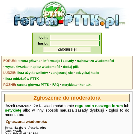
login:
hasło:
FORUM:
strona główna
•
informacje i zasady
•
najnowsze wiadomości
•
wyszukiwarka
•
napisz wiadomość
•
dodaj plik
LUDZIE:
lista użytkowników
•
zarejestruj się
•
odzyskaj hasło
•
lista oddziałów PTTK
RÓŻNE:
strona główna PTTK
•
FAQ
•
netykieta
•
kontakt
Zgłoszenie do moderatora
Jeżeli uważasz, że ta wiadomość łamie
regulamin naszego forum
lub
netykietę
albo w inny sposób narusza zasady dyskusji - zgłoś to do
moderatora.
Zgłaszana wiadomość
Temat:
Salzburg, Austria, Alpy
Autor:
~kasik
Data:
2004-01-03 18:13:01