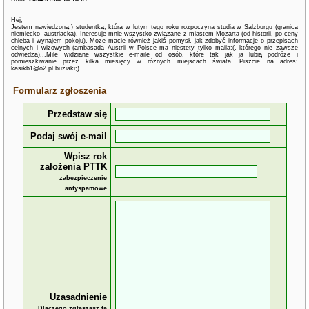
Hej,
Jestem nawiedzoną;) studentką, która w lutym tego roku rozpoczyna studia w Salzburgu (granica
niemiecko- austriacka). Ineresuje mnie wszystko związane z miastem Mozarta (od historii, po ceny
chleba i wynajem pokoju). Moze macie również jakiś pomysł, jak zdobyć informacje o przepisach
celnych i wizowych (ambasada Austrii w Polsce ma niestety tylko maila:(, którego nie zawsze
odwiedza)...Mile widziane wszystkie e-maile od osób, które tak jak ja lubią podróże i
pomieszkiwanie przez kilka miesięcy w róznych miejscach świata. Piszcie na adres:
kasikb1@o2.pl buziaki;)
Formularz zgłoszenia
Przedstaw się
Podaj swój e-mail
Wpisz rok
założenia PTTK
zabezpieczenie
antyspamowe
Uzasadnienie
Dlaczego zgłaszasz tą