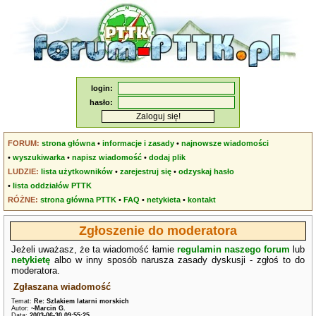
login:
hasło:
FORUM:
strona główna
•
informacje i zasady
•
najnowsze wiadomości
•
wyszukiwarka
•
napisz wiadomość
•
dodaj plik
LUDZIE:
lista użytkowników
•
zarejestruj się
•
odzyskaj hasło
•
lista oddziałów PTTK
RÓŻNE:
strona główna PTTK
•
FAQ
•
netykieta
•
kontakt
Zgłoszenie do moderatora
Jeżeli uważasz, że ta wiadomość łamie
regulamin naszego forum
lub
netykietę
albo w inny sposób narusza zasady dyskusji - zgłoś to do
moderatora.
Zgłaszana wiadomość
Temat:
Re: Szlakiem latarni morskich
Autor:
~Marcin G.
Data:
2003-06-30 09:55:25