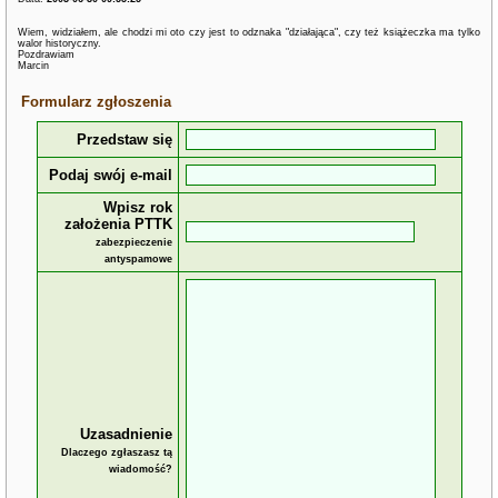
Wiem, widziałem, ale chodzi mi oto czy jest to odznaka "działająca", czy też książeczka ma tylko
walor historyczny.
Pozdrawiam
Marcin
Formularz zgłoszenia
Przedstaw się
Podaj swój e-mail
Wpisz rok
założenia PTTK
zabezpieczenie
antyspamowe
Uzasadnienie
Dlaczego zgłaszasz tą
wiadomość?