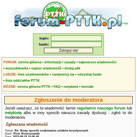
login:
hasło:
FORUM:
strona główna
•
informacje i zasady
•
najnowsze wiadomości
•
wyszukiwarka
•
napisz wiadomość
•
dodaj plik
LUDZIE:
lista użytkowników
•
zarejestruj się
•
odzyskaj hasło
•
lista oddziałów PTTK
RÓŻNE:
strona główna PTTK
•
FAQ
•
netykieta
•
kontakt
Zgłoszenie do moderatora
Jeżeli uważasz, że ta wiadomość łamie
regulamin naszego forum
lub
netykietę
albo w inny sposób narusza zasady dyskusji - zgłoś to do
moderatora.
Zgłaszana wiadomość
Temat:
Re: Nowy sposób znakowania szlaków turystycznych
Autor:
Piotr Rościszewski
Data:
2022-08-19 10:06:48