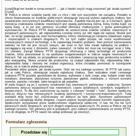
[cytat]Skąd ten burdel w oznaczeniach? ... jak ci biedni turyści mają zrozumieć jak działa system?
[/cytat]
W Polsce w sferze szlaków każdy robi co chce i nikt tym wszystkim nie zarządza. Ponadto w
sferze finansowania ze środków publicznych obowiązuje zwyczaj wyboru najtańszej chałtury, bez
sprawdzania rzeczywistych kwalifikacji wykonawców. Zupełnie inaczej jest np. w Czechach, gdzie
instrukcja znakowania szlaków rowerowych jest opasłą państwową normą, którą trzeba kupić za
sporą kasę, a to już jest pierwszy szczebel eliminacji chałturzystów z grona potencjalnych
wykonawców. W Polsce PTTK doprowadziło do umieszczenia znaków szlaków rowerowych w
przepisach państwowych, ale odpowiednika czeskiej normy już nikt nigdy nie napisał. Skutek jest
taki, że wciąż pojawiają się nowi hochsztaplerzy, którzy interpretują po swojemu zdawkowe zapisy
z rozporządzeń o znakach drogowych. Po za tym żaden przepis nie może wyeliminować
innowacyjnych nowych technologii, o ile zapewniają trwałość produktu. Sam pomysł zastosowania
nadruku na folii nie jest niczym nowym, ale musi to być folia trwale naklejona na podłoże i
rozciągająca się wraz z drzewem. Łatwo zauważyć, że farba też musi się rozciągać wraz z folią.
Co ciekawe, Zarząd Główny PTTK dysponuje informacją o takiej technologii od producenta
znaków, który prezentował to na spotkaniu zorganizowanym w trakcie targów rowerowych w
Kielcach. Tak się składa, że przypadkiem sam to widziałem i propozycję tego producenta oceniłem
jako wiarygodną. Słowa uznania dla producenta, że znalazł odpowiedni klej, odpowiednią folię i
odpowiednia farbę i niestety nie znalazł organizacji, która chciałaby promować to rozwiązanie
dłużej, niż w trakcie jednej prezentacji.
Postawiłeś dobre pytanie, jak działa system. Otóż nie ma żadnego systemu. W PTTK tak samo,
jak w całej Polsce, obowiązuje zasada najtańszej chałtury. Sam widziałem znaki cenionego
znakarza PTTK przybite gwoździami do drzewa, wykonane z byle czego, więc kolejne znaki były
metalowe, drewniane, plastykowe sztywne, plastykowe giętkie, malowane, z różnymi wzorami
rowerów, pasków i strzałek, takie bezguście jak popadnie.
W wielu krajach są po 2 systemy oznakowań tras rowerowych: państwowy i społeczny. System
państwowy dotyczy wypasionych tras rowerowych, często asfaltowych, szerokich, wygodnych i
bezpiecznych. To dla nich zastrzeżone są nazwy z członami "strada" i "velo". System społeczny
dotyczy dotyczy tras rekreacyjnych (rzadziej sportowych) i turystyczno-krajoznawczych. Tutaj
standard dróg może być zróżnicowany od dobrych po byle jakie. Systemem państwowym
zazwyczaj zarządzają służby drogowe, czasem popzez wyspecjalizowane komórki organizacyjne.
Społecznym wytypowane przez społeczeństwo organizacje społeczne. U nas nie ma nie tych
pierwszych służb drogowych, ani tych drugich organizacji społecznych. Po prostu w Polsce nie ma
żadnego systemu. Ten pierwszy jest w powijakach, przy żadnym zainteresowaniu ze strony PTTK,
a co do drugiego, to PTTK nawet nie usiłuje próbować go stworzyć.
Formularz zgłoszenia
Przedstaw się