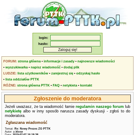
login:
hasło:
FORUM:
strona główna
•
informacje i zasady
•
najnowsze wiadomości
•
wyszukiwarka
•
napisz wiadomość
•
dodaj plik
LUDZIE:
lista użytkowników
•
zarejestruj się
•
odzyskaj hasło
•
lista oddziałów PTTK
RÓŻNE:
strona główna PTTK
•
FAQ
•
netykieta
•
kontakt
Zgłoszenie do moderatora
Jeżeli uważasz, że ta wiadomość łamie
regulamin naszego forum
lub
netykietę
albo w inny sposób narusza zasady dyskusji - zgłoś to do
moderatora.
Zgłaszana wiadomość
Temat:
Re: Nowy Prezes ZG PTTK
Autor:
z.klose
Data:
2019-07-07 16:18:38