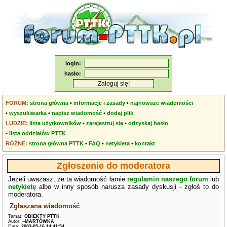
login:
hasło:
FORUM:
strona główna
•
informacje i zasady
•
najnowsze wiadomości
•
wyszukiwarka
•
napisz wiadomość
•
dodaj plik
LUDZIE:
lista użytkowników
•
zarejestruj się
•
odzyskaj hasło
•
lista oddziałów PTTK
RÓŻNE:
strona główna PTTK
•
FAQ
•
netykieta
•
kontakt
Zgłoszenie do moderatora
Jeżeli uważasz, że ta wiadomość łamie
regulamin naszego forum
lub
netykietę
albo w inny sposób narusza zasady dyskusji - zgłoś to do
moderatora.
Zgłaszana wiadomość
Temat:
OBIEKTY PTTK
Autor:
~MARTÓWKA
Data:
2003-05-16 14:41:54