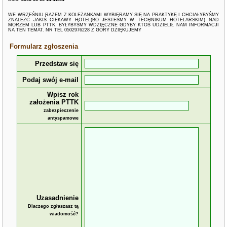
WE WRZEŚNIU RAZEM Z KOLEŻANKAMI WYBIERAMY SIĘ NA PRAKTYKĘ I CHCIAŁYBYŚMY
ZNALEŻĆ JAKIŚ CIEKAWY HOTEL(BO JESTEŚMY W TECHNIKUM HOTELARSKIM) NAD
MORZEM LUB PTTK. BYŁYBYŚMY WDZIĘCZNE GDYBY KTOŚ UDZIELIŁ NAM INFORMACJI
NA TEN TEMAT. NR TEL 0502976228 Z GÓRY DZIĘKUJEMY
Formularz zgłoszenia
Przedstaw się
Podaj swój e-mail
Wpisz rok
założenia PTTK
zabezpieczenie
antyspamowe
Uzasadnienie
Dlaczego zgłaszasz tą
wiadomość?