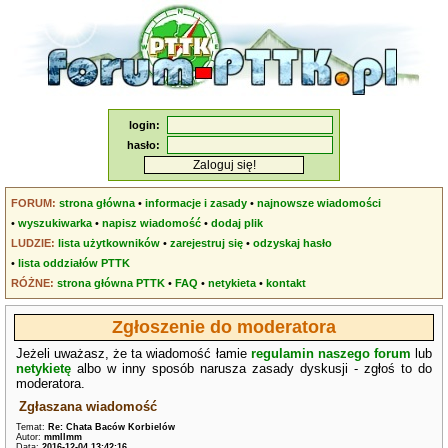
login:
hasło:
FORUM:
strona główna
•
informacje i zasady
•
najnowsze wiadomości
•
wyszukiwarka
•
napisz wiadomość
•
dodaj plik
LUDZIE:
lista użytkowników
•
zarejestruj się
•
odzyskaj hasło
•
lista oddziałów PTTK
RÓŻNE:
strona główna PTTK
•
FAQ
•
netykieta
•
kontakt
Zgłoszenie do moderatora
Jeżeli uważasz, że ta wiadomość łamie
regulamin naszego forum
lub
netykietę
albo w inny sposób narusza zasady dyskusji - zgłoś to do
moderatora.
Zgłaszana wiadomość
Temat:
Re: Chata Baców Korbielów
Autor:
mmllmm
Data:
2016-12-04 13:42:16