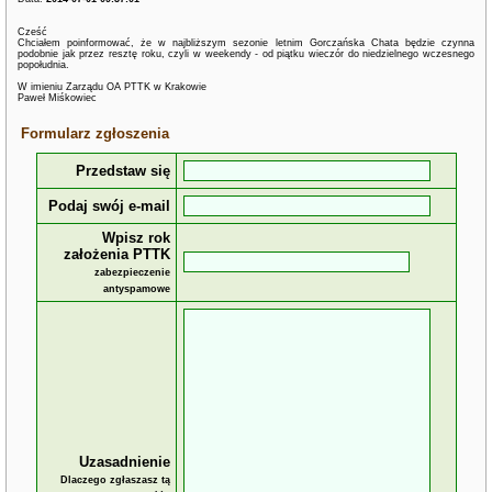
Cześć
Chciałem poinformować, że w najbliższym sezonie letnim Gorczańska Chata będzie czynna
podobnie jak przez resztę roku, czyli w weekendy - od piątku wieczór do niedzielnego wczesnego
popołudnia.
W imieniu Zarządu OA PTTK w Krakowie
Paweł Miśkowiec
Formularz zgłoszenia
Przedstaw się
Podaj swój e-mail
Wpisz rok
założenia PTTK
zabezpieczenie
antyspamowe
Uzasadnienie
Dlaczego zgłaszasz tą