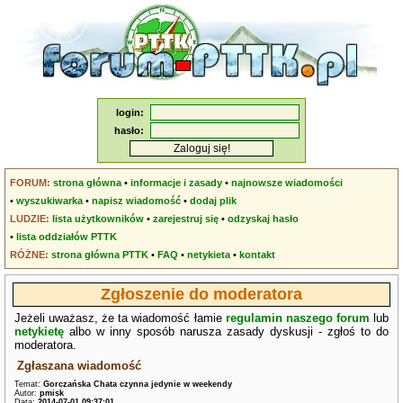
login:
hasło:
FORUM:
strona główna
•
informacje i zasady
•
najnowsze wiadomości
•
wyszukiwarka
•
napisz wiadomość
•
dodaj plik
LUDZIE:
lista użytkowników
•
zarejestruj się
•
odzyskaj hasło
•
lista oddziałów PTTK
RÓŻNE:
strona główna PTTK
•
FAQ
•
netykieta
•
kontakt
Zgłoszenie do moderatora
Jeżeli uważasz, że ta wiadomość łamie
regulamin naszego forum
lub
netykietę
albo w inny sposób narusza zasady dyskusji - zgłoś to do
moderatora.
Zgłaszana wiadomość
Temat:
Gorczańska Chata czynna jedynie w weekendy
Autor:
pmisk
Data:
2014-07-01 09:37:01