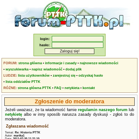
login:
hasło:
FORUM:
strona główna
•
informacje i zasady
•
najnowsze wiadomości
•
wyszukiwarka
•
napisz wiadomość
•
dodaj plik
LUDZIE:
lista użytkowników
•
zarejestruj się
•
odzyskaj hasło
•
lista oddziałów PTTK
RÓŻNE:
strona główna PTTK
•
FAQ
•
netykieta
•
kontakt
Zgłoszenie do moderatora
Jeżeli uważasz, że ta wiadomość łamie
regulamin naszego forum
lub
netykietę
albo w inny sposób narusza zasady dyskusji - zgłoś to do
moderatora.
Zgłaszana wiadomość
Temat:
Re: Historia PTTK
Autor:
martka1
Data:
2011-07-20 11:21:10