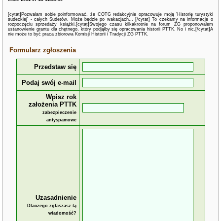
[cytat]Pozwalam sobie poinformować, że COTG redakcyjnie opracowuje moją 'Historię turystyki
sudeckiej' - całych Sudetów. Może będzie po wakacjach... [/cytat] To czekamy na informacje o
rozpoczęciu sprzedaży książki.[cytat]Swojego czasu kilkakrotnie na forum ZG proponowałem
ustanowienie grantu dla chętnego, który podjąłby się opracowania historii PTTK. No i nic.[/cytat]A
nie może to być praca zbiorowa Komisji Historii i Tradycji ZG PTTK.
Formularz zgłoszenia
Przedstaw się
Podaj swój e-mail
Wpisz rok
założenia PTTK
zabezpieczenie
antyspamowe
Uzasadnienie
Dlaczego zgłaszasz tą
wiadomość?