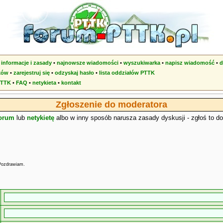
•
informacje i zasady
•
najnowsze wiadomości
•
wyszukiwarka
•
napisz wiadomość
•
d
ków
•
zarejestruj się
•
odzyskaj hasło
•
lista oddziałów PTTK
PTTK
•
FAQ
•
netykieta
•
kontakt
Zgłoszenie do moderatora
forum
lub
netykietę
albo w inny sposób narusza zasady dyskusji - zgłoś to d
 Pozdrawiam.