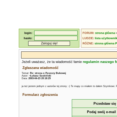
login:
FORUM:
strona główna
hasło:
LUDZIE:
lista użytkowni
RÓŻNE:
strona główna 
Jeżeli uważasz, że ta wiadomość łamie
regulamin naszego 
Zgłaszana wiadomość
Temat:
Re: strona o Puszczy Bukowej
Autor:
~Łukasz Szubiński
Data:
2003-04-23 20:18:29
ja też jestem jednym z autorów tej strony :-) Te mapy co miałem to dałem Szymkowi.
Formularz zgłoszenia
Przedstaw się
Podaj swój e-mail