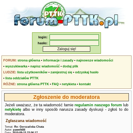
login:
hasło:
FORUM:
strona główna
•
informacje i zasady
•
najnowsze wiadomości
•
wyszukiwarka
•
napisz wiadomość
•
dodaj plik
LUDZIE:
lista użytkowników
•
zarejestruj się
•
odzyskaj hasło
•
lista oddziałów PTTK
RÓŻNE:
strona główna PTTK
•
FAQ
•
netykieta
•
kontakt
Zgłoszenie do moderatora
Jeżeli uważasz, że ta wiadomość łamie
regulamin naszego forum
lub
netykietę
albo w inny sposób narusza zasady dyskusji - zgłoś to do
moderatora.
Zgłaszana wiadomość
Temat:
Re: Gorczańska Chata
Autor:
pawelk84
Data:
2010-09-15 23:06:17