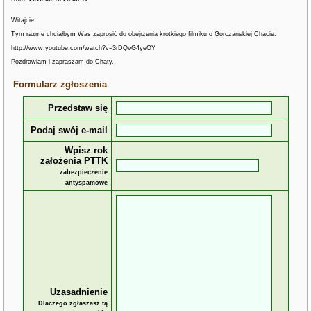
Witajcie.
Tym razme chciałbym Was zaprosić do obejrzenia krótkiego filmiku o Gorczańskiej Chacie.
http://www.youtube.com/watch?v=3rDQvG4yeOY
Pozdrawiam i zapraszam do Chaty.
Formularz zgłoszenia
Przedstaw się
Podaj swój e-mail
Wpisz rok
założenia PTTK
zabezpieczenie
antyspamowe
Uzasadnienie
Dlaczego zgłaszasz tą