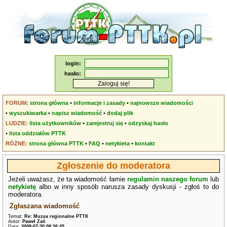
login:
hasło:
FORUM:
strona główna
•
informacje i zasady
•
najnowsze wiadomości
•
wyszukiwarka
•
napisz wiadomość
•
dodaj plik
LUDZIE:
lista użytkowników
•
zarejestruj się
•
odzyskaj hasło
•
lista oddziałów PTTK
RÓŻNE:
strona główna PTTK
•
FAQ
•
netykieta
•
kontakt
Zgłoszenie do moderatora
Jeżeli uważasz, że ta wiadomość łamie
regulamin naszego forum
lub
netykietę
albo w inny sposób narusza zasady dyskusji - zgłoś to do
moderatora.
Zgłaszana wiadomość
Temat:
Re: Muzea regionalne PTTK
Autor:
Paweł Zań
Data:
2008-07-30 08:26:45