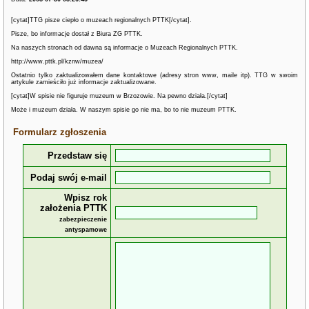
[cytat]TTG pisze ciepło o muzeach regionalnych PTTK[/cytat].
Pisze, bo informacje dostał z Biura ZG PTTK.
Na naszych stronach od dawna są informacje o Muzeach Regionalnych PTTK.
http://www.pttk.pl/kznw/muzea/
Ostatnio tylko zaktualizowałem dane kontaktowe (adresy stron www, maile itp). TTG w swoim
artykule zamieściło już informacje zaktualizowane.
[cytat]W spisie nie figuruje muzeum w Brzozowie. Na pewno działa.[/cytat]
Może i muzeum działa. W naszym spisie go nie ma, bo to nie muzeum PTTK.
Formularz zgłoszenia
Przedstaw się
Podaj swój e-mail
Wpisz rok
założenia PTTK
zabezpieczenie
antyspamowe