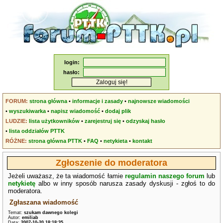
login:
hasło:
FORUM:
strona główna
•
informacje i zasady
•
najnowsze wiadomości
•
wyszukiwarka
•
napisz wiadomość
•
dodaj plik
LUDZIE:
lista użytkowników
•
zarejestruj się
•
odzyskaj hasło
•
lista oddziałów PTTK
RÓŻNE:
strona główna PTTK
•
FAQ
•
netykieta
•
kontakt
Zgłoszenie do moderatora
Jeżeli uważasz, że ta wiadomość łamie
regulamin naszego forum
lub
netykietę
albo w inny sposób narusza zasady dyskusji - zgłoś to do
moderatora.
Zgłaszana wiadomość
Temat:
szukam dawnego kolegi
Autor:
emiliab
Data:
2007-10-20 18:18:35