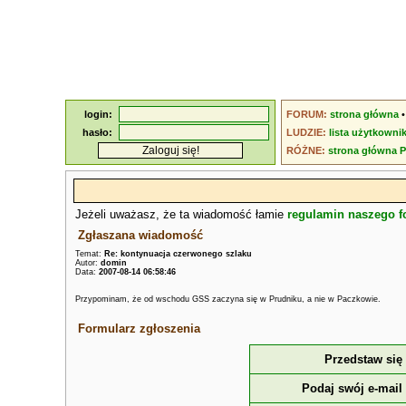
login:
FORUM:
strona główna
hasło:
LUDZIE:
lista użytkowni
RÓŻNE:
strona główna 
Jeżeli uważasz, że ta wiadomość łamie
regulamin naszego 
Zgłaszana wiadomość
Temat:
Re: kontynuacja czerwonego szlaku
Autor:
domin
Data:
2007-08-14 06:58:46
Przypominam, że od wschodu GSS zaczyna się w Prudniku, a nie w Paczkowie.
Formularz zgłoszenia
Przedstaw się
Podaj swój e-mail