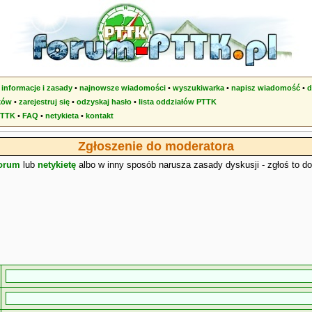
•
informacje i zasady
•
najnowsze wiadomości
•
wyszukiwarka
•
napisz wiadomość
•
d
ków
•
zarejestruj się
•
odzyskaj hasło
•
lista oddziałów PTTK
PTTK
•
FAQ
•
netykieta
•
kontakt
Zgłoszenie do moderatora
forum
lub
netykietę
albo w inny sposób narusza zasady dyskusji - zgłoś to d