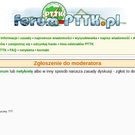
•
informacje i zasady
•
najnowsze wiadomości
•
wyszukiwarka
•
napisz wiadomość
•
d
ków
•
zarejestruj się
•
odzyskaj hasło
•
lista oddziałów PTTK
PTTK
•
FAQ
•
netykieta
•
kontakt
Zgłoszenie do moderatora
forum
lub
netykietę
albo w inny sposób narusza zasady dyskusji - zgłoś to d
zucony ???