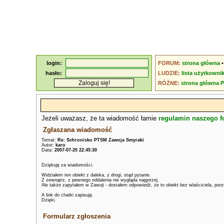
login:
FORUM:
strona główna
hasło:
LUDZIE:
lista użytkowni
RÓŻNE:
strona główna 
Jeżeli uważasz, że ta wiadomość łamie
regulamin naszego 
Zgłaszana wiadomość
Temat:
Re: Schronisko PTSM Zawoja Smyraki
Autor:
karo
Data:
2007-07-20 22:45:30
Dziękuję za wiadomości.
Widziałem ten obiekt z daleka, z drogi, stąd pytanie.
Z zewnątrz, z pewnego oddalenia nie wygląda najgorzej.
Ale także zapytałem w Zawoji - dostałem odpowiedź, że to obiekt bez wlaściciela, por
A link do chatki zapisuję.
Dzięki.
Formularz zgłoszenia