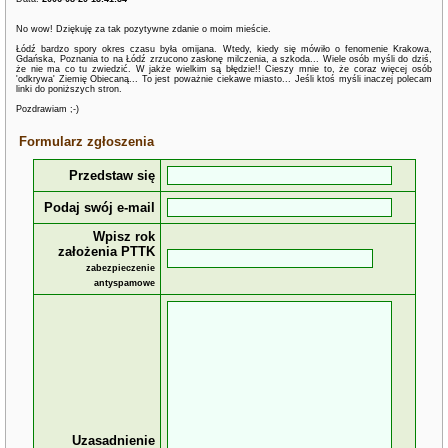
No wow! Dziękuję za tak pozytywne zdanie o moim mieście.
Łódź bardzo spory okres czasu była omijana. Wtedy, kiedy się mówiło o fenomenie Krakowa,
Gdańska, Poznania to na Łódź zrzucono zasłonę milczenia, a szkoda... Wiele osób myśli do dziś,
że nie ma co tu zwiedzić. W jakże wielkim są błędzie!! Cieszy mnie to, że coraz więcej osób
'odkrywa' Ziemię Obiecaną... To jest poważnie ciekawe miasto... Jeśli ktoś myśli inaczej polecam
linki do poniższych stron.
Pozdrawiam ;-)
Formularz zgłoszenia
Przedstaw się
Podaj swój e-mail
Wpisz rok
założenia PTTK
zabezpieczenie
antyspamowe
Uzasadnienie