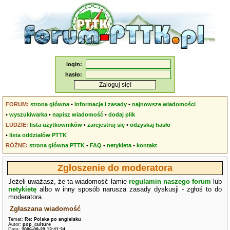
login:
hasło:
FORUM:
strona główna
•
informacje i zasady
•
najnowsze wiadomości
•
wyszukiwarka
•
napisz wiadomość
•
dodaj plik
LUDZIE:
lista użytkowników
•
zarejestruj się
•
odzyskaj hasło
•
lista oddziałów PTTK
RÓŻNE:
strona główna PTTK
•
FAQ
•
netykieta
•
kontakt
Zgłoszenie do moderatora
Jeżeli uważasz, że ta wiadomość łamie
regulamin naszego forum
lub
netykietę
albo w inny sposób narusza zasady dyskusji - zgłoś to do
moderatora.
Zgłaszana wiadomość
Temat:
Re: Polska po angielsku
Autor:
pop_culture
Data:
2006-08-29 13:41:34