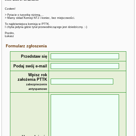
Czołem!
> Pytacie o turystkę nizinną....
> Mamy skład Komisji NTJ i koniec, bez miejscowości.
To najdziwniejsza komisja w PTTK.
I chyba jedyna gdzie tytuł przewodniczącego jest dziedziczny. :-)
Pozdro,
Łukasz
Formularz zgłoszenia
Przedstaw się
Podaj swój e-mail
Wpisz rok
założenia PTTK
zabezpieczenie
antyspamowe