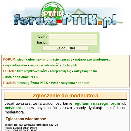
login:
hasło:
FORUM:
strona główna
•
informacje i zasady
•
najnowsze wiadomości
•
wyszukiwarka
•
napisz wiadomość
•
dodaj plik
LUDZIE:
lista użytkowników
•
zarejestruj się
•
odzyskaj hasło
•
lista oddziałów PTTK
RÓŻNE:
strona główna PTTK
•
FAQ
•
netykieta
•
kontakt
Zgłoszenie do moderatora
Jeżeli uważasz, że ta wiadomość łamie
regulamin naszego forum
lub
netykietę
albo w inny sposób narusza zasady dyskusji - zgłoś to do
moderatora.
Zgłaszana wiadomość
Temat:
Re: jak wyglada kurs przod.NTJe
Autor:
Łukasz Aranowski
Data:
2006-07-09 22:41:00