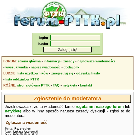
login:
hasło:
FORUM:
strona główna
•
informacje i zasady
•
najnowsze wiadomości
•
wyszukiwarka
•
napisz wiadomość
•
dodaj plik
LUDZIE:
lista użytkowników
•
zarejestruj się
•
odzyskaj hasło
•
lista oddziałów PTTK
RÓŻNE:
strona główna PTTK
•
FAQ
•
netykieta
•
kontakt
Zgłoszenie do moderatora
Jeżeli uważasz, że ta wiadomość łamie
regulamin naszego forum
lub
netykietę
albo w inny sposób narusza zasady dyskusji - zgłoś to do
moderatora.
Zgłaszana wiadomość
Temat:
Re: problem
Autor:
Łukasz Aranowski
Data:
2006-05-15 14:27:24