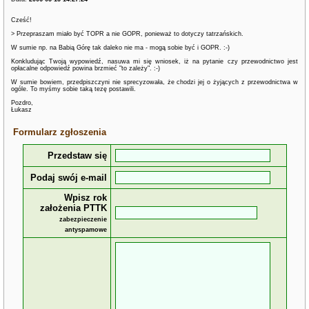
Cześć!
> Przepraszam miało być TOPR a nie GOPR, ponieważ to dotyczy tatrzańskich.
W sumie np. na Babią Górę tak daleko nie ma - mogą sobie być i GOPR. :-)
Konkludując Twoją wypowiedź, nasuwa mi się wniosek, iż na pytanie czy przewodnictwo jest
opłacalne odpowiedź powina brzmieć "to zależy". :-)
W sumie bowiem, przedpiszczyni nie sprecyzowała, że chodzi jej o żyjących z przewodnictwa w
ogóle. To myśmy sobie taką tezę postawili.
Pozdro,
Łukasz
Formularz zgłoszenia
Przedstaw się
Podaj swój e-mail
Wpisz rok
założenia PTTK
zabezpieczenie
antyspamowe