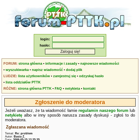
login:
hasło:
FORUM:
strona główna
•
informacje i zasady
•
najnowsze wiadomości
•
wyszukiwarka
•
napisz wiadomość
•
dodaj plik
LUDZIE:
lista użytkowników
•
zarejestruj się
•
odzyskaj hasło
•
lista oddziałów PTTK
RÓŻNE:
strona główna PTTK
•
FAQ
•
netykieta
•
kontakt
Zgłoszenie do moderatora
Jeżeli uważasz, że ta wiadomość łamie
regulamin naszego forum
lub
netykietę
albo w inny sposób narusza zasady dyskusji - zgłoś to do
moderatora.
Zgłaszana wiadomość
Temat:
Re: problem
Autor:
Basia Z.
Data:
2006-05-15 12:25:35