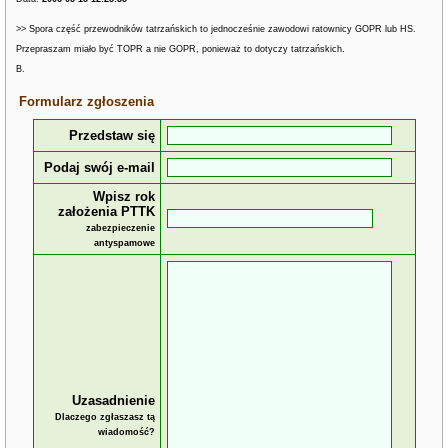
>> Spora część przewodników tatrzańskich to jednocześnie zawodowi ratownicy GOPR lub HS.
Przepraszam miało być TOPR a nie GOPR, ponieważ to dotyczy tatrzańskich.
B.
Formularz zgłoszenia
Przedstaw się
Podaj swój e-mail
Wpisz rok
założenia PTTK
zabezpieczenie
antyspamowe
Uzasadnienie
Dlaczego zgłaszasz tą
wiadomość?