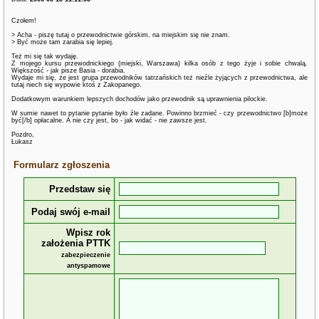
Czołem!
> Acha - piszę tutaj o przewodnictwie górskim, na miejskim się nie znam.
> Być może tam zarabia się lepiej.
Też mi się tak wydaję.
Z mojego kursu przewodnickiego (miejski, Warszawa) kilka osób z tego żyje i sobie chwalą.
Większość - jak pisze Basia - dorabia.
Wydaje mi się, że jest grupa przewodników tatrzańskich też nieźle żyjących z przewodnictwa, ale
tutaj niech się wypowie ktoś z Zakopanego.
Dodatkowym warunkiem lepszych dochodów jako przewodnik są uprawnienia pilockie.
W sumie nawet to pytanie pytanie było źle zadane. Powinno brzmieć - czy przewodnictwo [b]może
być[/b] opłacalne. A nie czy jest, bo - jak widać - nie zawsze jest.
Pozdro,
Łukasz
Formularz zgłoszenia
Przedstaw się
Podaj swój e-mail
Wpisz rok
założenia PTTK
zabezpieczenie
antyspamowe