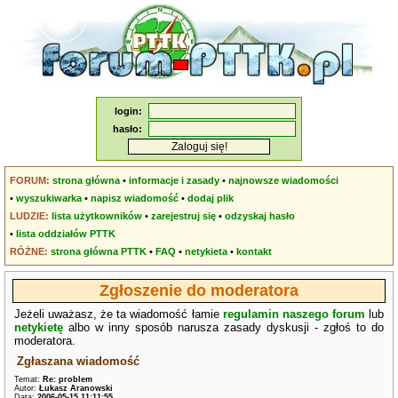
login:
hasło:
FORUM:
strona główna
•
informacje i zasady
•
najnowsze wiadomości
•
wyszukiwarka
•
napisz wiadomość
•
dodaj plik
LUDZIE:
lista użytkowników
•
zarejestruj się
•
odzyskaj hasło
•
lista oddziałów PTTK
RÓŻNE:
strona główna PTTK
•
FAQ
•
netykieta
•
kontakt
Zgłoszenie do moderatora
Jeżeli uważasz, że ta wiadomość łamie
regulamin naszego forum
lub
netykietę
albo w inny sposób narusza zasady dyskusji - zgłoś to do
moderatora.
Zgłaszana wiadomość
Temat:
Re: problem
Autor:
Łukasz Aranowski
Data:
2006-05-15 11:11:55