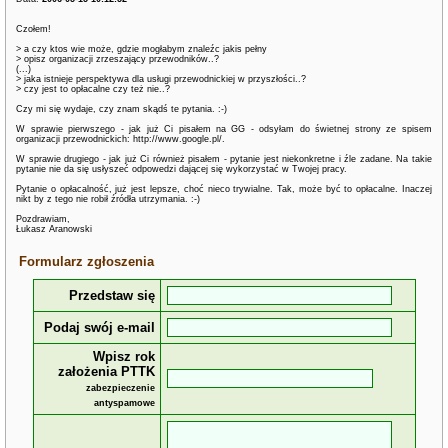
Czołem!
> a czy ktos wie może, gdzie mogłabym znaleźc jakis pełny
> opisz organizacji zrzeszający przewodników..?
(...)
> jaka istnieje perspektywa dla usługi przewodnickiej w przyszłości..?
> czy jest to opłacalne czy też nie..?
Czy mi się wydaje, czy znam skądś te pytania. :-)
W sprawie pierwszego - jak już Ci pisałem na GG - odsyłam do świetnej strony ze spisem
organizacji przewodnickich: http://www.google.pl/.
W sprawie drugiego - jak już Ci również pisałem - pytanie jest niekonkretne i źle zadane. Na takie
pytanie nie da się usłyszeć odpowedzi dającej się wykorzystać w Twojej pracy.
Pytanie o opłacalność, już jest lepsze, choć nieco trywialne. Tak, może być to opłacalne. Inaczej
nikt by z tego nie robił źródła utrzymania. :-)
Pozdrawiam,
Łukasz Aranowski
Formularz zgłoszenia
Przedstaw się
Podaj swój e-mail
Wpisz rok
założenia PTTK
zabezpieczenie
antyspamowe