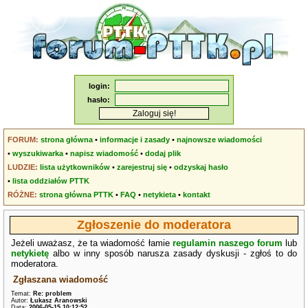
login:
hasło:
FORUM:
strona główna
•
informacje i zasady
•
najnowsze wiadomości
•
wyszukiwarka
•
napisz wiadomość
•
dodaj plik
LUDZIE:
lista użytkowników
•
zarejestruj się
•
odzyskaj hasło
•
lista oddziałów PTTK
RÓŻNE:
strona główna PTTK
•
FAQ
•
netykieta
•
kontakt
Zgłoszenie do moderatora
Jeżeli uważasz, że ta wiadomość łamie
regulamin naszego forum
lub
netykietę
albo w inny sposób narusza zasady dyskusji - zgłoś to do
moderatora.
Zgłaszana wiadomość
Temat:
Re: problem
Autor:
Łukasz Aranowski
Data:
2006-05-15 10:12:52