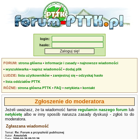
login:
hasło:
FORUM:
strona główna
•
informacje i zasady
•
najnowsze wiadomości
•
wyszukiwarka
•
napisz wiadomość
•
dodaj plik
LUDZIE:
lista użytkowników
•
zarejestruj się
•
odzyskaj hasło
•
lista oddziałów PTTK
RÓŻNE:
strona główna PTTK
•
FAQ
•
netykieta
•
kontakt
Zgłoszenie do moderatora
Jeżeli uważasz, że ta wiadomość łamie
regulamin naszego forum
lub
netykietę
albo w inny sposób narusza zasady dyskusji - zgłoś to do
moderatora.
Zgłaszana wiadomość
Temat:
Re: Forum a przyszłość publicznej
Autor:
Amotolek
Data:
2006-04-28 09:52:28