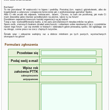
Kochany!
To nie porcelana! W większości to fajans i podróby. Postukaj (tzn. napisz) gdziekolwiek, albo do
kogokolwiek a usłyszysz conajwyzej bzreczenie jak z podrutowanego garneka! Spoko.
Albo Ci nikt wcale nie odpowie, miesiacami.. latami.. Chcesz, to sam sie przekonaj, jak malo Ci
mam dowodów jakie również pzredłożylem na pismie, także tu na forum!
Dorobkiem najwartościowszym każdej organizacji są jej ludzie!
Tutaj u nas: wykwalifikowana kadra, a nie paru porcelanowych nieudaczników na górze.
Sporo osób, zrażonych brakiem działań wierchuszki i robieniem sobie niesłownych jaj z czytelników
nawet tego forum - już się otorbilo w klubach i oddziałach gdzie prowadzą spoko, nie ogladając sie
na nikogo, cenne prace na rzecz chętnych turystów.
Śmiało więc i odważnie walnijmy raz a dobrze młotkiem po tych pustych, wystrachanych
skorupach na górze!
Formularz zgłoszenia
Przedstaw się
Podaj swój e-mail
Wpisz rok
założenia PTTK
zabezpieczenie
antyspamowe