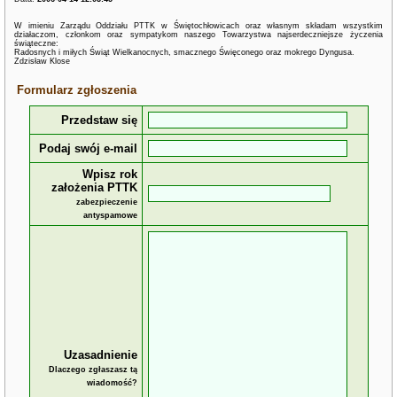
W imieniu Zarządu Oddziału PTTK w Świętochłowicach oraz własnym składam wszystkim
działaczom, członkom oraz sympatykom naszego Towarzystwa najserdeczniejsze życzenia
świąteczne:
Radosnych i miłych Świąt Wielkanocnych, smacznego Święconego oraz mokrego Dyngusa.
Zdzisław Klose
Formularz zgłoszenia
Przedstaw się
Podaj swój e-mail
Wpisz rok
założenia PTTK
zabezpieczenie
antyspamowe
Uzasadnienie
Dlaczego zgłaszasz tą
wiadomość?