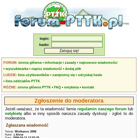
login:
hasło:
FORUM:
strona główna
•
informacje i zasady
•
najnowsze wiadomości
•
wyszukiwarka
•
napisz wiadomość
•
dodaj plik
LUDZIE:
lista użytkowników
•
zarejestruj się
•
odzyskaj hasło
•
lista oddziałów PTTK
RÓŻNE:
strona główna PTTK
•
FAQ
•
netykieta
•
kontakt
Zgłoszenie do moderatora
Jeżeli uważasz, że ta wiadomość łamie
regulamin naszego forum
lub
netykietę
albo w inny sposób narusza zasady dyskusji - zgłoś to do
moderatora.
Zgłaszana wiadomość
Temat:
Wielkanoc 2006
Autor:
z.klose
Data:
2006-04-14 12:03:45