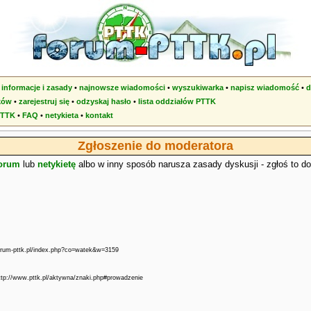
•
informacje i zasady
•
najnowsze wiadomości
•
wyszukiwarka
•
napisz wiadomość
•
d
ków
•
zarejestruj się
•
odzyskaj hasło
•
lista oddziałów PTTK
PTTK
•
FAQ
•
netykieta
•
kontakt
Zgłoszenie do moderatora
forum
lub
netykietę
albo w inny sposób narusza zasady dyskusji - zgłoś to d
forum-pttk.pl/index.php?co=watek&w=3159
http://www.pttk.pl/aktywna/znaki.php#prowadzenie