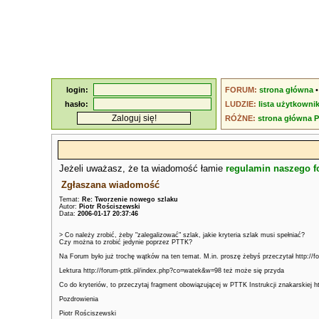
login:
FORUM:
strona główna
hasło:
LUDZIE:
lista użytkowni
RÓŻNE:
strona główna 
Jeżeli uważasz, że ta wiadomość łamie
regulamin naszego 
Zgłaszana wiadomość
Temat:
Re: Tworzenie nowego szlaku
Autor:
Piotr Rościszewski
Data:
2006-01-17 20:37:46
> Co należy zrobić, żeby "zalegalizować" szlak, jakie kryteria szlak musi spełniać?
Czy można to zrobić jedynie poprzez PTTK?
Na Forum było już trochę wątków na ten temat. M.in. proszę żebyś przeczytał http://
Lektura http://forum-pttk.pl/index.php?co=watek&w=98 też może się przyda
Co do kryteriów, to przeczytaj fragment obowiązującej w PTTK Instrukcji znakarskiej 
Pozdrowienia
Piotr Rościszewski