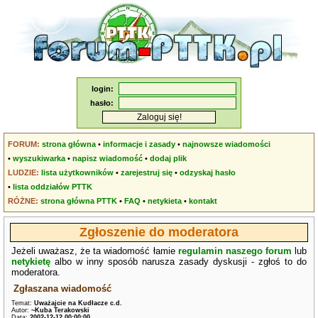
login:
hasło:
FORUM:
strona główna
•
informacje i zasady
•
najnowsze wiadomości
•
wyszukiwarka
•
napisz wiadomość
•
dodaj plik
LUDZIE:
lista użytkowników
•
zarejestruj się
•
odzyskaj hasło
•
lista oddziałów PTTK
RÓŻNE:
strona główna PTTK
•
FAQ
•
netykieta
•
kontakt
Zgłoszenie do moderatora
Jeżeli uważasz, że ta wiadomość łamie
regulamin naszego forum
lub
netykietę
albo w inny sposób narusza zasady dyskusji - zgłoś to do
moderatora.
Zgłaszana wiadomość
Temat:
Uważajcie na Kudłacze c.d.
Autor:
~Kuba Terakowski
Data:
2002-12-12 00:00:00