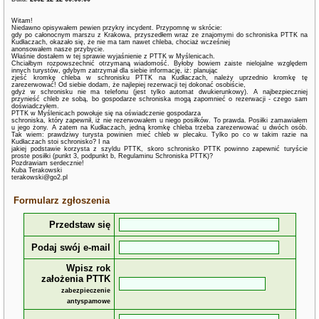
Witam!
Niedawno opisywałem pewien przykry incydent. Przypomnę w skrócie:
gdy po całonocnym marszu z Krakowa, przyszedłem wraz ze znajomymi do schroniska PTTK na
Kudłaczach, okazało się, że nie ma tam nawet chleba, chociaż wcześniej
anonsowałem nasze przybycie.
Właśnie dostałem w tej sprawie wyjaśnienie z PTTK w Myślenicach.
Chciałbym rozpowszechnić otrzymaną wiadomość. Byłoby bowiem zaiste nielojalne względem
innych turystów, gdybym zatrzymał dla siebie informację, iż: planując
zjeść kromkę chleba w schronisku PTTK na Kudłaczach, należy uprzednio kromkę tę
zarezerwować! Od siebie dodam, że najlepiej rezerwacji tej dokonać osobiście,
gdyż w schronisku nie ma telefonu (jest tylko automat dwukierunkowy). A najbezpieczniej
przynieść chleb ze sobą, bo gospodarze schroniska mogą zapomnieć o rezerwacji - czego sam
doświadczyłem.
PTTK w Myślenicach powołuje się na oświadczenie gospodarza
schroniska, który zapewnił, iż nie rezerwowałem u niego posiłków. To prawda. Posiłki zamawiałem
u jego żony. A zatem na Kudłaczach, jedną kromkę chleba trzeba zarezerwować u dwóch osób.
Tak wiem: prawdziwy turysta powinien mieć chleb w plecaku. Tylko po co w takim razie na
Kudłaczach stoi schronisko? I na
jakiej podstawie korzysta z szyldu PTTK, skoro schronisko PTTK powinno zapewnić turyście
proste posiłki (punkt 3, podpunkt b, Regulaminu Schroniska PTTK)?
Pozdrawiam serdecznie!
Kuba Terakowski
terakowski@go2.pl
Formularz zgłoszenia
Przedstaw się
Podaj swój e-mail
Wpisz rok
założenia PTTK
zabezpieczenie
antyspamowe