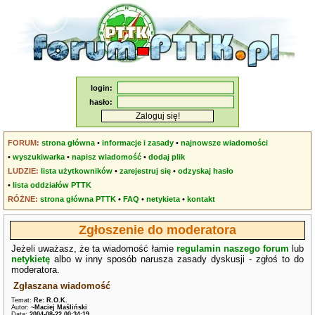
login:
hasło:
FORUM:
strona główna
•
informacje i zasady
•
najnowsze wiadomości
•
wyszukiwarka
•
napisz wiadomość
•
dodaj plik
LUDZIE:
lista użytkowników
•
zarejestruj się
•
odzyskaj hasło
•
lista oddziałów PTTK
RÓŻNE:
strona główna PTTK
•
FAQ
•
netykieta
•
kontakt
Zgłoszenie do moderatora
Jeżeli uważasz, że ta wiadomość łamie
regulamin naszego forum
lub
netykietę
albo w inny sposób narusza zasady dyskusji - zgłoś to do
moderatora.
Zgłaszana wiadomość
Temat:
Re: R.O.K.
Autor:
~Maciej Maśliński
Data:
2004-08-22 00:34:19