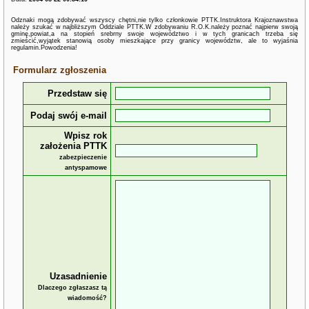
Odznaki mogą zdobywać wszyscy chętni,nie tylko członkowie PTTK.Instruktora Krajoznawstwa
należy szukać w najbliższym Oddziale PTTK.W zdobywaniu R.O.K.należy poznać najpierw swoją
gminę,powiat,a na stopień srebrny swoje województwo i w tych granicach trzeba się
zmieścić,wyjątek stanowią osoby mieszkające przy granicy województw, ale to wyjaśnia
regulamin.Powodzenia!
Formularz zgłoszenia
Przedstaw się
Podaj swój e-mail
Wpisz rok
założenia PTTK
zabezpieczenie
antyspamowe
Uzasadnienie
Dlaczego zgłaszasz tą
wiadomość?