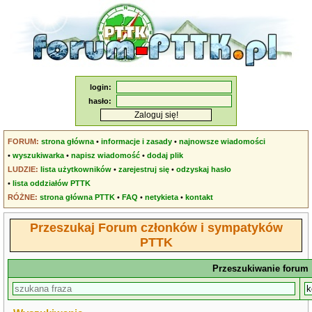
login:
hasło:
FORUM:
strona główna
•
informacje i zasady
•
najnowsze wiadomości
•
wyszukiwarka
•
napisz wiadomość
•
dodaj plik
LUDZIE:
lista użytkowników
•
zarejestruj się
•
odzyskaj hasło
•
lista oddziałów PTTK
RÓŻNE:
strona główna PTTK
•
FAQ
•
netykieta
•
kontakt
Przeszukaj Forum członków i sympatyków
PTTK
Przeszukiwanie forum