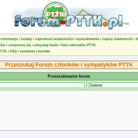
•
informacje i zasady
•
najnowsze wiadomości
•
wyszukiwarka
•
napisz wiadomość
•
d
ków
•
zarejestruj się
•
odzyskaj hasło
•
lista oddziałów PTTK
PTTK
•
FAQ
•
netykieta
•
kontakt
Przeszukaj Forum członków i sympatyków PTTK
Przeszukiwanie forum