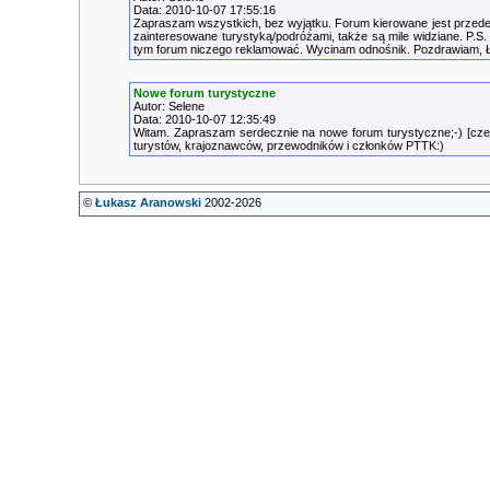
Data: 2010-10-07 17:55:16
Zapraszam wszystkich, bez wyjątku. Forum kierowane jest przede
zainteresowane turystyką/podróżami, także są mile widziane. P.S.
tym forum niczego reklamować. Wycinam odnośnik. Pozdrawiam, Ł
Nowe forum turystyczne
Autor: Selene
Data: 2010-10-07 12:35:49
Witam. Zapraszam serdecznie na nowe forum turystyczne;-) [cze
turystów, krajoznawców, przewodników i członków PTTK:)
©
Łukasz Aranowski
2002-2026