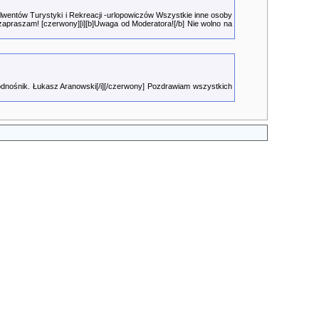
wentów Turystyki i Rekreacji -urlopowiczów Wszystkie inne osoby
 zapraszam! [czerwony][i][b]Uwaga od Moderatora![/b] Nie wolno na
dnośnik. Łukasz Aranowski[/i][/czerwony] Pozdrawiam wszystkich