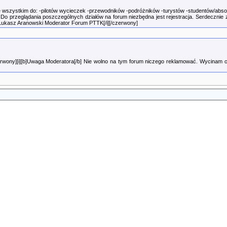
 wszystkim do: -pilotów wycieczek -przewodników -podróżników -turystów -studentów/absol
 Do przeglądania poszczególnych działów na forum niezbędna jest rejestracja. Serdecznie
ukasz Aranowski Moderator Forum PTTK[/i][/czerwony]
rwony][i][b]Uwaga Moderatora[/b] Nie wolno na tym forum niczego reklamować. Wycinam o