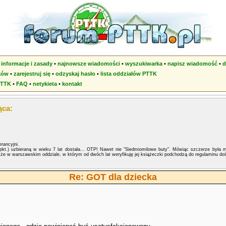
•
informacje i zasady
•
najnowsze wiadomości
•
wyszukiwarka
•
napisz wiadomość
•
d
ków
•
zarejestruj się
•
odzyskaj hasło
•
lista oddziałów PTTK
PTTK
•
FAQ
•
netykieta
•
kontakt
ąca:
rancyjni.
pkt.) uzbieraną w wieku 7 lat dostała... OTP! Nawet nie "Siedmiomilowe buty". Mówiąc szczerze była
że w warszawskim oddziale, w którym od dwóch lat weryfikuję jej książeczki podchodzą do regulaminu doś
Re: GOT dla dziecka