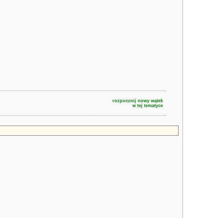
rozpocznij nowy wątek
w tej tematyce