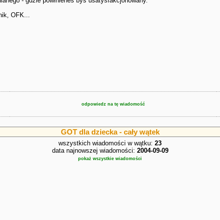
ianego - gdzie powinieneś byś usatysfakcjonowany.
ik, OFK...
odpowiedz na tę wiadomość
GOT dla dziecka - cały wątek
wszystkich wiadomości w wątku:
23
data najnowszej wiadomości:
2004-09-09
pokaż wszystkie wiadomości