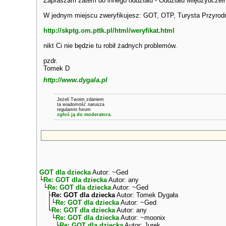
Zapraszam zatem do innego oddziału - Oddziału Międzyuczeln
W jednym miejscu zweryfikujesz: GOT, OTP, Turysta Przyrodn
http://skptg.om.pttk.pl/html/weryfikat.html
nikt Ci nie będzie tu robił żadnych problemów.
pzdr.
Tomek D
http://www.dygala.pl
Jeżeli Twoim zdaniem
ta wiadomość narusza
regulamin forum
zgłoś ją do moderatora.
GOT dla dziecka
Autor: ~Ged
└
Re: GOT dla dziecka
Autor: any
└
Re: GOT dla dziecka
Autor: ~Ged
├
Re: GOT dla dziecka
Autor: Tomek Dygała
│└
Re: GOT dla dziecka
Autor: ~Ged
└
Re: GOT dla dziecka
Autor: any
└
Re: GOT dla dziecka
Autor: ~moonix
└
Re: GOT dla dziecka
Autor: Jurek