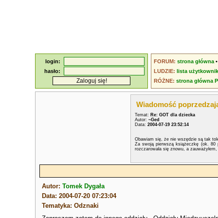
login:
FORUM:
strona główna
hasło:
LUDZIE:
lista użytkowni
RÓŻNE:
strona główna 
Wiadomość poprzedzaj
Temat:
Re: GOT dla dziecka
Autor:
~Ged
Data:
2004-07-19 23:52:14
Obawiam się, że nie wszędzie są tak tole
Za swoją pierwszą książeczkę (ok. 80 
rozczarowała się znowu, a zauważyłem, 
Autor:
Tomek Dygała
Data: 2004-07-20 07:23:04
Tematyka: Odznaki