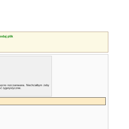
odaj plik
 mocno rozczarowana. Niechciałbym żeby
ć rygorystycznie.