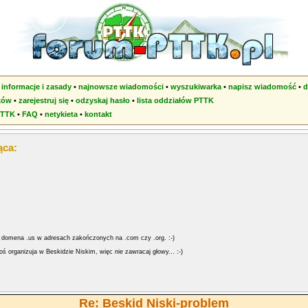
•
informacje i zasady
•
najnowsze wiadomości
•
wyszukiwarka
•
napisz wiadomość
•
d
ków
•
zarejestruj się
•
odzyskaj hasło
•
lista oddziałów PTTK
PTTK
•
FAQ
•
netykieta
•
kontakt
ąca:
ak domena .us w adresach zakończonych na .com czy .org. :-)
ś organizuja w Beskidzie Niskim, więc nie zawracaj głowy... :-)
Re: Beskid Niski-problem