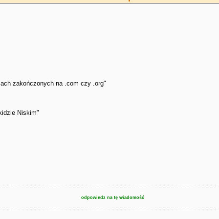
esach zakończonych na .com czy .org"
kidzie Niskim"
odpowiedz na tę wiadomość