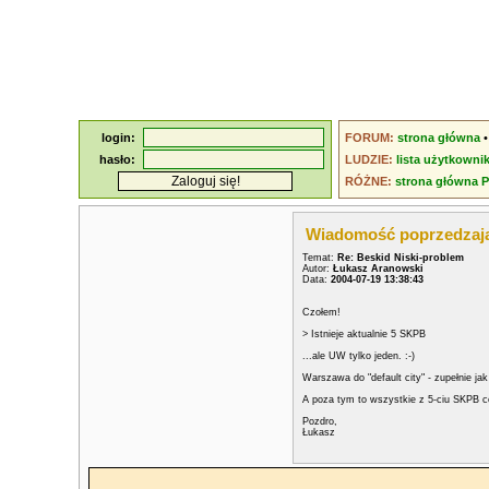
login:
FORUM:
strona główna
hasło:
LUDZIE:
lista użytkowni
RÓŻNE:
strona główna 
Wiadomość poprzedzaj
Temat:
Re: Beskid Niski-problem
Autor:
Łukasz Aranowski
Data:
2004-07-19 13:38:43
Czołem!
> Istnieje aktualnie 5 SKPB
...ale UW tylko jeden. :-)
Warszawa do "default city" - zupełnie j
A poza tym to wszystkie z 5-ciu SKPB co
Pozdro,
Łukasz