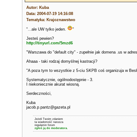
Autor: Kuba
Data: 2004-07-19 14:16:08
Tematyka: Krajoznawstwo
"...ale UW tylko jeden.
"
Jesteś pewien?
http://tinyurl.com/5mzd6
"Warszawa do "default city" - zupełnie jak domena .us w adr
Ahaaa - taki rodzaj domyślnej kastracji?
"A poza tym to wszystkie z 5-ciu SKPB coś organizuja w Bes
Systematycznie, ogólnodostępnie - 3.
I niekoniecznie akurat wiosną.
Serdeczności,
Kuba
jacob.p.pantz@gazeta.pl
Jeżeli Twoim zdaniem
ta wiadomość narusza
regulamin forum
zgłoś ją do moderatora.