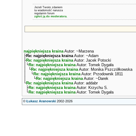
Jeżeli Twoim zdaniem
ta wiadomość narusza
regulamin forum
zgłoś ją do moderatora.
najpiękniejsza kraina
Autor: ~Marzena
├
Re: najpiękniejsza kraina
Autor: ~Adam
├
Re: najpiękniejsza kraina
Autor: Jacek Potocki
│└
Re: najpiękniejsza kraina
Autor: Tomek Dygała
│ └
Re: najpiękniejsza kraina
Autor: Monika Pszczółkowska
│ └
Re: najpiękniejsza kraina
Autor: Przodownik 1811
│ └
Re: najpiękniejsza kraina
Autor: ~Darek
└
Re: najpiękniejsza kraina
Autor: addabr
├
Re: najpiękniejsza kraina
Autor: Krzychu S.
└
Re: najpiękniejsza kraina
Autor: Tomek Dygała
©
Łukasz Aranowski
2002-2026