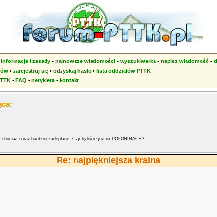
•
informacje i zasady
•
najnowsze wiadomości
•
wyszukiwarka
•
napisz wiadomość
•
d
ków
•
zarejestruj się
•
odzyskaj hasło
•
lista oddziałów PTTK
PTTK
•
FAQ
•
netykieta
•
kontakt
ąca:
, chociaż coraz bardziej zadeptane. Czy byliście już na POŁONINACH?
Re: najpiękniejsza kraina