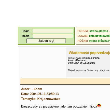
login:
FORUM:
strona główna
hasło:
LUDZIE:
lista użytkowni
RÓŻNE:
strona główna 
Wiadomość poprzedzaj
Temat:
najpiękniejsza kraina
Autor:
~Marzena
Data:
2004-05-12 19:14:40
Najpiękniejsze są Bieszczady. Magiczne
Autor: ~Adam
Data: 2004-05-16 23:50:13
Tematyka: Krajoznawstwo
Bieszczady są przepiękne jade tam poczatkiem lipca