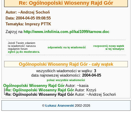
Re: Ogólnopolski Wiosenny Rajd Gór
Autor: ~Andrzej Sochoń
Data: 2004-04-05 09:08:55
Tematyka: Imprezy PTTK
Zajrzyj na
http://www.infolinia.com.pl/kal1099/tarnow.doc
Jeżeli Twoim zdaniem
ta wiadomość narusza
rozpocznij nowy wątek
odpowiedz na tę wiadomość
regulamin forum
w tej tematyce
zgłoś ją do moderatora.
Ogólnopolski Wiosenny Rajd Gór - cały wątek
wszystkich wiadomości w wątku:
3
data najnowszej wiadomości:
2004-04-05
pokaż wszystkie wiadomości
Ogólnopolski Wiosenny Rajd Gór
Autor: ~kasia
├
Re: Ogólnopolski Wiosenny Rajd Gór
Autor: Krzyś
└
Re: Ogólnopolski Wiosenny Rajd Gór
Autor: ~Andrzej Sochoń
©
Łukasz Aranowski
2002-2026