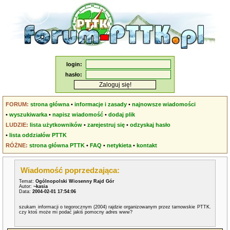
login:
hasło:
FORUM:
strona główna
•
informacje i zasady
•
najnowsze wiadomości
•
wyszukiwarka
•
napisz wiadomość
•
dodaj plik
LUDZIE:
lista użytkowników
•
zarejestruj się
•
odzyskaj hasło
•
lista oddziałów PTTK
RÓŻNE:
strona główna PTTK
•
FAQ
•
netykieta
•
kontakt
Wiadomość poprzedzająca:
Temat:
Ogólnopolski Wiosenny Rajd Gór
Autor:
~kasia
Data:
2004-02-01 17:54:06
szukam informacji o tegorocznym (2004) rajdzie organizowanym przez tarnowskie PTTK.
czy ktoś może mi podać jakiś pomocny adres www?