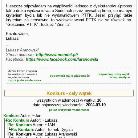
I jeszcze odpowiadam na wątpliwości jednego z dyskutantów a'propos
faktu druku wydawnictwa o Sudetach przez prywatną firmę, co ma być
kryterium bycia lub nie wydawnictwem PTTK. Jeżeli przyjąć takie
kryterium za sensowne, to wydawnictwami PTTK nie są również np.
"Gościniec PTTK", tudzież "Ziemia".
Pozdrawiam,
Łukasz
--
Łukasz Aranowski
Strona domowa:
http://www.mendel.pl/
Facebook:
https://www.facebook.com/laranowski
Jeżeli Twoim zdaniem
ta wiadomość narusza
rozpocznij nowy wątek
odpowiedz na tę wiadomość
regulamin forum
w tej tematyce
zgłoś ją do moderatora.
Konkurs - cały wątek
wszystkich wiadomości w wątku:
10
data najnowszej wiadomości:
2004-03-10
pokaż wszystkie wiadomości
Konkurs
Autor: ~Jan
├
Re: Konkurs
Autor: ~Łukasz
│├
Re: Konkurs
Autor: ~JAN
││└
Re: Konkurs
Autor: Tomek Dygała
│└
Re: Konkurs
Autor: Łukasz Aranowski