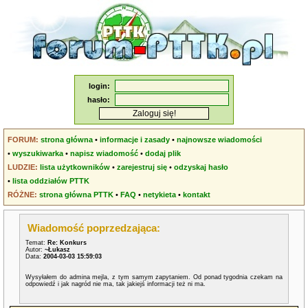
login:
hasło:
FORUM:
strona główna
•
informacje i zasady
•
najnowsze wiadomości
•
wyszukiwarka
•
napisz wiadomość
•
dodaj plik
LUDZIE:
lista użytkowników
•
zarejestruj się
•
odzyskaj hasło
•
lista oddziałów PTTK
RÓŻNE:
strona główna PTTK
•
FAQ
•
netykieta
•
kontakt
Wiadomość poprzedzająca:
Temat:
Re: Konkurs
Autor:
~Łukasz
Data:
2004-03-03 15:59:03
Wysyłałem do admina mejla, z tym samym zapytaniem. Od ponad tygodnia czekam na
odpowiedź i jak nagród nie ma, tak jakiejś informacji też ni ma.