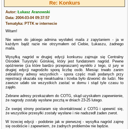
Re: Konkurs
Autor:
Łukasz Aranowski
Data: 2004-03-04 09:37:57
Tematyka: PTTK w internecie
Witam!
Nie wiem do jakiego admina wysłałeś maila z zapytaniem - ja w
każdym bądź razie nie otrzymałem od Ciebie, Łukaszu, żadnego
maila.
Wysyłką nagród w drugiej edycji konkursu zajmuje się Centralny
Ośrodek Turystyki Górskiej, który jest fundatorem nagród. Pewne
opóźnienie (za które bardzo przepraszam) wynikło z tego, iż jury w
drugiej edycji nagrodziło sporą liczbę osób. Miesiąc trwało zanim
zebraliśmy adresy wszystkich - spora częśc maili podanych przy
rejestracji okazała się nieaktualna i trzeba było dzwonić do ludzi. Nie
zawsze udało sie wszystkich zastać w domu i stąd tyle czasu to
zajęło.
Zebrane adresy przekazałem do COTG, skąd uzyskałem zapewnienie,
że nagrody zostały wysłane pocztą w dniach 23-25 lutego.
Ze swojej strony postaram się skontaktować z COTG i upewnić się,
że wszystkie przesyłki zostały wysłane i nie nadszedł żaden zwrot.
W trzeciej edycji - podobnie jak w pierwszej - wysyłka nagród zajmę
się osobiście i zapewniem, że żadnych problemów nie będzie.