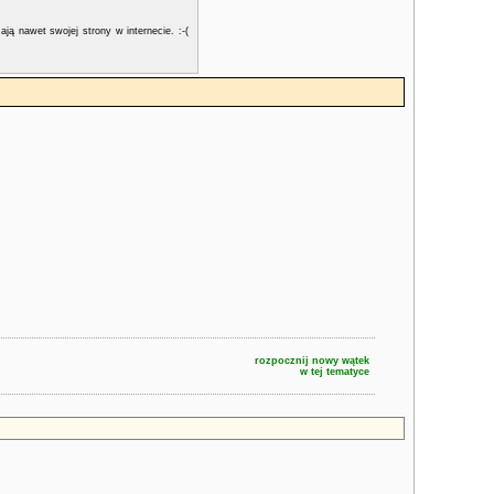
ą nawet swojej strony w internecie. :-(
rozpocznij nowy wątek
w tej tematyce