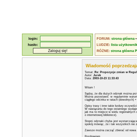
login:
FORUM:
strona główna
hasło:
LUDZIE:
lista użytkowni
RÓŻNE:
strona główna 
Wiadomość poprzedzaj
Temat:
Re: Propozycje zmian w Regu
Autor:
Jurek
Data:
2003-10-23 11:33:43
Witam !
Sądzę, że dla dużych odznak można prz
Można pozostawić w regulaminie warune
ciągłego odcinka w ratach (dowolnych) +
Opisy trasy i inne takie bzdury oczywiśc
W nawiązaniu do tego ostatniego wydaje
jak ma to miejsce w wielu regionalnych
o internetowej bibliotece).
Stopni odznaki chyba jest wystarczając
spokój mówiąc, że i tak wszystkich nie 
Zawsze można zacząć zbierać od nowa j
Pozdrawiam