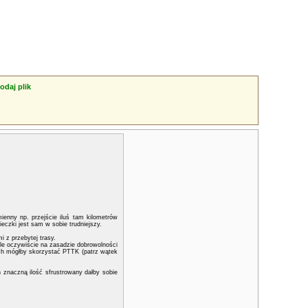
odaj plik
enny np. przejście iluś tam kilometrów
czki jest sam w sobie trudniejszy.
i z przebytej trasy.
le oczywiście na zasadzie dobrowolności
ach mógłby skorzystać PTTK (patrz wątek
 znaczną ilość sfrustrowany dałby sobie