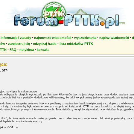
•
informacje i zasady
•
najnowsze wiadomości
•
wyszukiwarka
•
napisz wiadomość
•
d
ków
•
zarejestruj się
•
odzyskaj hasło
•
lista oddziałów PTTK
PTTK
•
FAQ
•
netykieta
•
kontakt
ąca:
l. OTP
yjąć rozwiązanie salomonowe.
k odbywania długich wycieczek po ileś tam kilometrów jak to jest dotychczas oraz dodać wariant zami
 zdobycie iluś tam punktów dodatkowo jeśli uznamy, że odcinek pokonany jednorazowo podczas jednej wycie
ie do lamusa to społeczeństwo i tak ma problemy z napisaniem kartki świątecznej a co dopiero z elaboratam
 mi się, że można by było odejś w pewnym stopniu od książeczki OTP na rzecz kroniki z przebytej trasy a
 odznakach turystycznych i krajoznawczych. Tam niektórzy mogli by się wyżyć, a w niektórych przypadk
a ilość, bo tworzenie nowych może przynieść rzecz odwrotną od zamierzonej. Jak ktoś popatrzyłby na ich
zdobędzie bo mu życia nie starczy.
ak w GOT. :-)