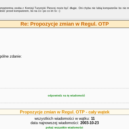
ompetentna osoba z Komisji Turystyki Pieszej może być długie. Oni chyba nie lubią komputerów bo nie maj
zieć przed komputerem, bo na co i po co im to :-)
Re: Propozycje zmian w Regul. OTP
pólne zdanie:
odpowiedz na tę wiadomość
Propozycje zmian w Regul. OTP - cały wątek
wszystkich wiadomości w wątku:
11
data najnowszej wiadomości:
2003-10-23
pokaż wszystkie wiadomości