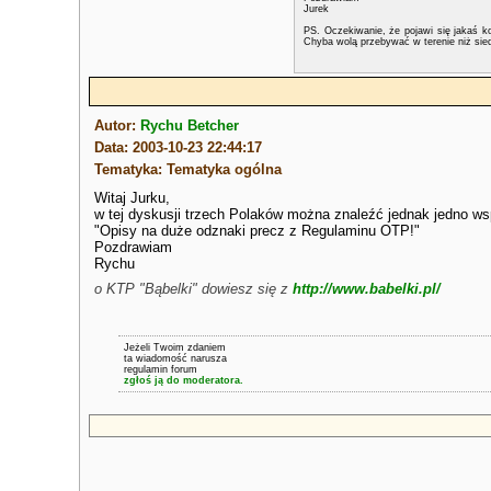
Jurek
PS. Oczekiwanie, że pojawi się jakaś k
Chyba wolą przebywać w terenie niż sied
Autor:
Rychu Betcher
Data: 2003-10-23 22:44:17
Tematyka: Tematyka ogólna
Witaj Jurku,
w tej dyskusji trzech Polaków można znaleźć jednak jedno ws
"Opisy na duże odznaki precz z Regulaminu OTP!"
Pozdrawiam
Rychu
o KTP "Bąbelki" dowiesz się z
http://www.babelki.pl/
Jeżeli Twoim zdaniem
ta wiadomość narusza
regulamin forum
zgłoś ją do moderatora.