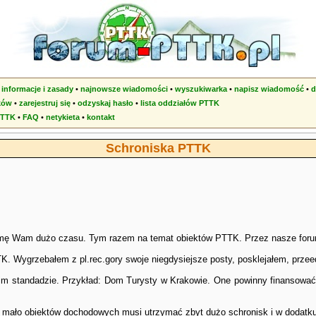
•
informacje i zasady
•
najnowsze wiadomości
•
wyszukiwarka
•
napisz wiadomość
•
d
ków
•
zarejestruj się
•
odzyskaj hasło
•
lista oddziałów PTTK
PTTK
•
FAQ
•
netykieta
•
kontakt
Schroniska PTTK
ajmę Wam dużo czasu. Tym razem na temat obiektów PTTK. Przez nasze forum
K. Wygrzebałem z pl.rec.gory swoje niegdysiejsze posty, posklejałem, prze
 standadzie. Przykład: Dom Turysty w Krakowie. One powinny finansować 
t mało obiektów dochodowych musi utrzymać zbyt dużo schronisk i w dodatk