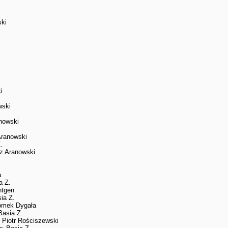
ski
i
wski
nowski
Aranowski
.
z Aranowski
a
a Z.
ntgen
ia Z.
omek Dygała
Basia Z.
 Piotr Rościszewski