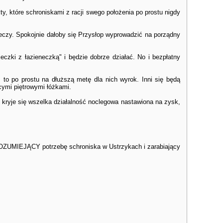
ty, które schroniskami z racji swego położenia po prostu nigdy
rzeczy. Spokojnie dałoby się Przysłop wyprowadzić na porządny
czki z łazieneczką" i będzie dobrze działać. No i bezpłatny
to po prostu na dłuższą metę dla nich wyrok. Inni się będą
cymi piętrowymi łóżkami.
kryje się wszelka działalność noclegowa nastawiona na zysk,
a ROZUMIEJĄCY potrzebę schroniska w Ustrzykach i zarabiający