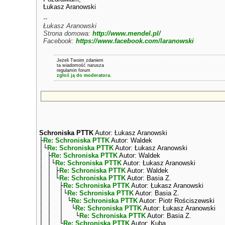
Łukasz Aranowski
--
Łukasz Aranowski
Strona domowa:
http://www.mendel.pl/
Facebook:
https://www.facebook.com/laranowski
Jeżeli Twoim zdaniem
ta wiadomość narusza
regulamin forum
zgłoś ją do moderatora.
Schroniska PTTK
Autor: Łukasz Aranowski
├
Re: Schroniska PTTK
Autor: Waldek
│└
Re: Schroniska PTTK
Autor: Łukasz Aranowski
│ ├
Re: Schroniska PTTK
Autor: Waldek
│ │└
Re: Schroniska PTTK
Autor: Łukasz Aranowski
│ │ ├
Re: Schroniska PTTK
Autor: Waldek
│ │ └
Re: Schroniska PTTK
Autor: Basia Z.
│ │ ├
Re: Schroniska PTTK
Autor: Łukasz Aranowski
│ │ │└
Re: Schroniska PTTK
Autor: Basia Z.
│ │ │ └
Re: Schroniska PTTK
Autor: Piotr Rościszewski
│ │ │ └
Re: Schroniska PTTK
Autor: Łukasz Aranowski
│ │ │ └
Re: Schroniska PTTK
Autor: Basia Z.
│ │ └
Re: Schroniska PTTK
Autor: Kuba