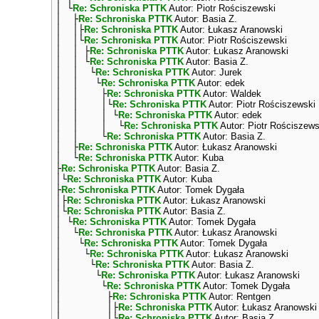
│ └
Re: Schroniska PTTK
Autor: Piotr Rościszewski
│ ├
Re: Schroniska PTTK
Autor: Basia Z.
│ │├
Re: Schroniska PTTK
Autor: Łukasz Aranowski
│ │└
Re: Schroniska PTTK
Autor: Piotr Rościszewski
│ │ ├
Re: Schroniska PTTK
Autor: Łukasz Aranowski
│ │ └
Re: Schroniska PTTK
Autor: Basia Z.
│ │ └
Re: Schroniska PTTK
Autor: Jurek
│ │ └
Re: Schroniska PTTK
Autor: edek
│ │ ├
Re: Schroniska PTTK
Autor: Waldek
│ │ │└
Re: Schroniska PTTK
Autor: Piotr Rościszewski
│ │ │ └
Re: Schroniska PTTK
Autor: edek
│ │ │ └
Re: Schroniska PTTK
Autor: Piotr Rościszews
│ │ └
Re: Schroniska PTTK
Autor: Basia Z.
│ ├
Re: Schroniska PTTK
Autor: Łukasz Aranowski
│ └
Re: Schroniska PTTK
Autor: Kuba
├
Re: Schroniska PTTK
Autor: Basia Z.
│└
Re: Schroniska PTTK
Autor: Kuba
├
Re: Schroniska PTTK
Autor: Tomek Dygała
│├
Re: Schroniska PTTK
Autor: Łukasz Aranowski
│└
Re: Schroniska PTTK
Autor: Basia Z.
│ └
Re: Schroniska PTTK
Autor: Tomek Dygała
│ └
Re: Schroniska PTTK
Autor: Łukasz Aranowski
│ └
Re: Schroniska PTTK
Autor: Tomek Dygała
│ └
Re: Schroniska PTTK
Autor: Łukasz Aranowski
│ └
Re: Schroniska PTTK
Autor: Basia Z.
│ └
Re: Schroniska PTTK
Autor: Łukasz Aranowski
│ └
Re: Schroniska PTTK
Autor: Tomek Dygała
│ ├
Re: Schroniska PTTK
Autor: Rentgen
│ │├
Re: Schroniska PTTK
Autor: Łukasz Aranowski
│ │└
Re: Schroniska PTTK
Autor: Basia Z.