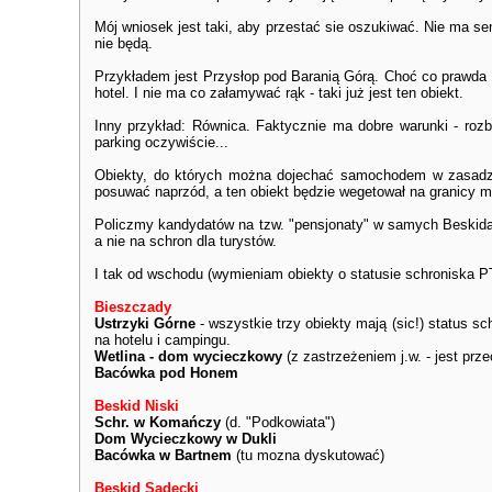
Mój wniosek jest taki, aby przestać sie oszukiwać. Nie ma sen
nie będą.
Przykładem jest Przysłop pod Baranią Górą. Choć co prawda są
hotel. I nie ma co załamywać rąk - taki już jest ten obiekt.
Inny przykład: Równica. Faktycznie ma dobre warunki - rozb
parking oczywiście...
Obiekty, do których można dojechać samochodem w zasadzie 
posuwać naprzód, a ten obiekt będzie wegetował na granicy m
Policzmy kandydatów na tzw. "pensjonaty" w samych Beskidac
a nie na schron dla turystów.
I tak od wschodu (wymieniam obiekty o statusie schroniska P
Bieszczady
Ustrzyki Górne
- wszystkie trzy obiekty mają (sic!) status 
na hotelu i campingu.
Wetlina - dom wycieczkowy
(z zastrzeżeniem j.w. - jest prze
Bacówka pod Honem
Beskid Niski
Schr. w Komańczy
(d. "Podkowiata")
Dom Wycieczkowy w Dukli
Bacówka w Bartnem
(tu mozna dyskutować)
Beskid Sądecki