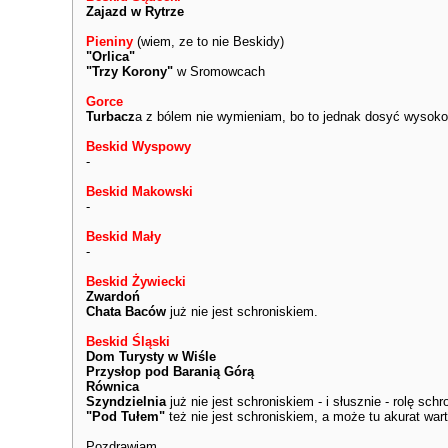
Zajazd w Rytrze
Pieniny
(wiem, ze to nie Beskidy)
"Orlica"
"Trzy Korony"
w Sromowcach
Gorce
Turbacz
a z bólem nie wymieniam, bo to jednak dosyć wysoko..
Beskid Wyspowy
-
Beskid Makowski
-
Beskid Mały
-
Beskid Żywiecki
Zwardoń
Chata Baców
już nie jest schroniskiem.
Beskid Śląski
Dom Turysty w Wiśle
Przysłop pod Baranią Górą
Równica
Szyndzielnia
już nie jest schroniskiem - i słusznie - rolę sch
"Pod Tułem"
też nie jest schroniskiem, a może tu akurat war
Pozdrawiam,