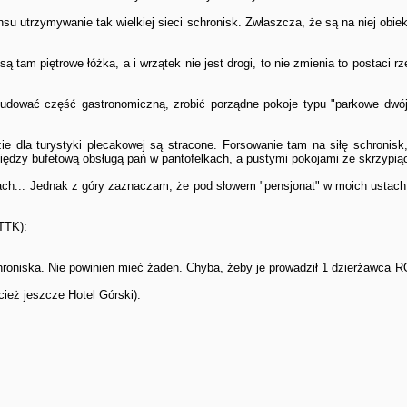
su utrzymywanie tak wielkiej sieci schronisk. Zwłaszcza, że są na niej obiek
 tam piętrowe łóżka, a i wrzątek nie jest drogi, to nie zmienia to postaci 
udować część gastronomiczną, zrobić porządne pokoje typu "parkowe dwóje
dla turystyki plecakowej są stracone. Forsowanie tam na siłę schronisk, 
iędzy bufetową obsługą pań w pantofelkach, a pustymi pokojami ze skrzypią
h... Jednak z góry zaznaczam, że pod słowem "pensjonat" w moich ustach 
TTK):
schroniska. Nie powinien mieć żaden. Chyba, żeby je prowadził 1 dzierżawc
cież jeszcze Hotel Górski).