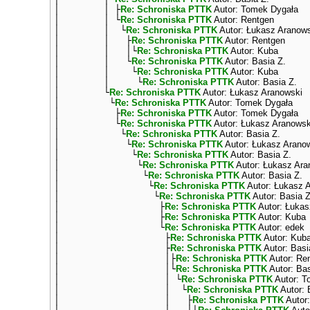
│ │ ├
Re: Schroniska PTTK
Autor: Tomek Dygała
│ │ └
Re: Schroniska PTTK
Autor: Rentgen
│ │ └
Re: Schroniska PTTK
Autor: Łukasz Aranow
│ │ ├
Re: Schroniska PTTK
Autor: Rentgen
│ │ │└
Re: Schroniska PTTK
Autor: Kuba
│ │ └
Re: Schroniska PTTK
Autor: Basia Z.
│ │ └
Re: Schroniska PTTK
Autor: Kuba
│ │ └
Re: Schroniska PTTK
Autor: Basia Z.
│ └
Re: Schroniska PTTK
Autor: Łukasz Aranowski
│ └
Re: Schroniska PTTK
Autor: Tomek Dygała
│ ├
Re: Schroniska PTTK
Autor: Tomek Dygała
│ └
Re: Schroniska PTTK
Autor: Łukasz Aranowsk
│ └
Re: Schroniska PTTK
Autor: Basia Z.
│ └
Re: Schroniska PTTK
Autor: Łukasz Arano
│ └
Re: Schroniska PTTK
Autor: Basia Z.
│ └
Re: Schroniska PTTK
Autor: Łukasz Ara
│ └
Re: Schroniska PTTK
Autor: Basia Z.
│ └
Re: Schroniska PTTK
Autor: Łukasz 
│ └
Re: Schroniska PTTK
Autor: Basia Z
│ ├
Re: Schroniska PTTK
Autor: Łukas
│ ├
Re: Schroniska PTTK
Autor: Kuba
│ └
Re: Schroniska PTTK
Autor: edek
│ ├
Re: Schroniska PTTK
Autor: Kub
│ ├
Re: Schroniska PTTK
Autor: Basi
│ │├
Re: Schroniska PTTK
Autor: Re
│ │└
Re: Schroniska PTTK
Autor: Bas
│ │ └
Re: Schroniska PTTK
Autor: T
│ │ └
Re: Schroniska PTTK
Autor: 
│ │ ├
Re: Schroniska PTTK
Autor: