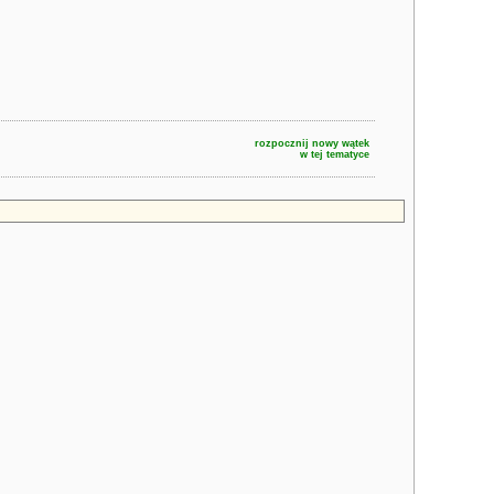
rozpocznij nowy wątek
w tej tematyce