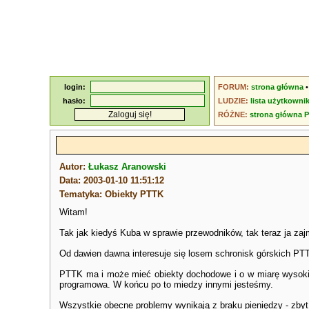
login:
FORUM:
strona główna
hasło:
LUDZIE:
lista użytkowni
RÓŻNE:
strona główna 
Autor:
Łukasz Aranowski
Data: 2003-01-10 11:51:12
Tematyka: Obiekty PTTK
Witam!
Tak jak kiedyś Kuba w sprawie przewodników, tak teraz ja z
Od dawien dawna interesuje się losem schronisk górskich PTT
PTTK ma i może mieć obiekty dochodowe i o w miarę wysokim
programowa. W końcu po to miedzy innymi jesteśmy.
Wszystkie obecne problemy wynikają z braku pieniędzy - zby