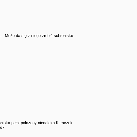
. Może da się z niego zrobić schronisko...
roniska pełni położony niedaleko Klimczok.
to?